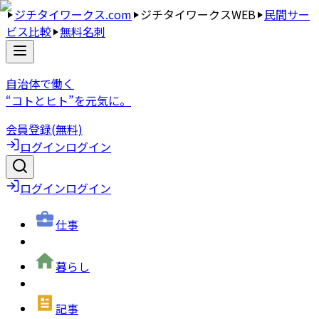
ジチタイワークス.com
ジチタイワークスWEB
民間サー
ビス比較
無料名刺
自治体で働く
“コトとヒト”を元気に。
会員登録(無料)
ログイン
ログイン
ログイン
ログイン
仕事
暮らし
記事