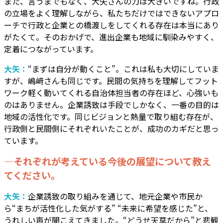
また、言うまでもなく、大矢さんの力は大きいですね。行政
の立場をよく理解しながら、私たちだけではできないアプロ
ーチで行政と企業との橋渡しをしてくれる存在は本当にあり
がたくて。そのおかげで、進出企業も地域に馴染みやすく、
定着につながっています。
大矢：
“まずは自分が動くこと”。これは私も大切にしていま
すが、嶋﨑さんも同じです。民間の気持ちを理解してフット
ワーク軽く動いてくれる自治体担当者の存在ほど、心強いも
のはありません。企業誘致は手段でしかなく、一番の目的は
地域の活性化です。同じビジョンと熱量で取り組む存在が、
行政側と民間側にそれぞれいたことが、成功のカギだと思っ
ています。
―それぞれが考えている今後の展望について教え
てください。
大矢：
企業誘致の取り組みを通じて、地元企業や市民か
ら“まちが活性化した気がする” “未来に希望を感じた”と、
うれしい声が聞こえてきました。“どうせ天草だから”と悲観