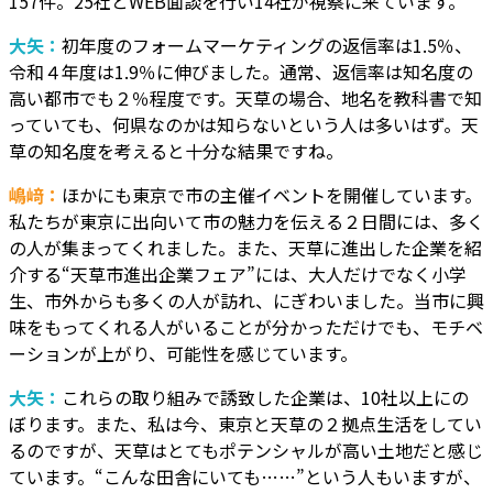
157件。25社とWEB面談を行い14社が視察に来ています。
大矢：
初年度のフォームマーケティングの返信率は1.5％、
令和４年度は1.9％に伸びました。通常、返信率は知名度の
高い都市でも２％程度です。天草の場合、地名を教科書で知
っていても、何県なのかは知らないという人は多いはず。天
草の知名度を考えると十分な結果ですね。
嶋﨑：
ほかにも東京で市の主催イベントを開催しています。
私たちが東京に出向いて市の魅力を伝える２日間には、多く
の人が集まってくれました。また、天草に進出した企業を紹
介する“天草市進出企業フェア”には、大人だけでなく小学
生、市外からも多くの人が訪れ、にぎわいました。当市に興
味をもってくれる人がいることが分かっただけでも、モチベ
ーションが上がり、可能性を感じています。
大矢：
これらの取り組みで誘致した企業は、10社以上にの
ぼります。また、私は今、東京と天草の２拠点生活をしてい
るのですが、天草はとてもポテンシャルが高い土地だと感じ
ています。“こんな田舎にいても……”という人もいますが、