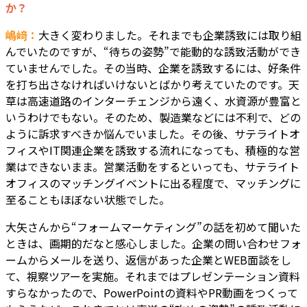
か？
嶋﨑：
大きく変わりました。それまでも企業誘致には取り組
んでいたのですが、“待ちの姿勢”で能動的な誘致活動ができ
ていませんでした。その当時、企業を誘致するには、好条件
を打ち出さなければいけないとばかり考えていたのです。天
草は高速道路のインターチェンジから遠く、水資源が豊富と
いうわけでもない。そのため、製造業などには不利で、どの
ように訴求すべきか悩んでいました。その後、サテライトオ
フィスやIT関連企業を誘致する流れになっても、積極的な営
業はできないまま。営業活動をするといっても、サテライト
オフィスのマッチングイベントに出る程度で、マッチングに
至ることもほぼない状態でした。
大矢さんから“フォームマーケティング”の話を初めて聞いた
ときは、画期的だなと感心しました。企業の問い合わせフォ
ームからメールを送り、返信があった企業とWEB面談をし
て、視察ツアーを実施。それまではプレゼンテーション資料
すらなかったので、PowerPointの資料やPR動画をつくって