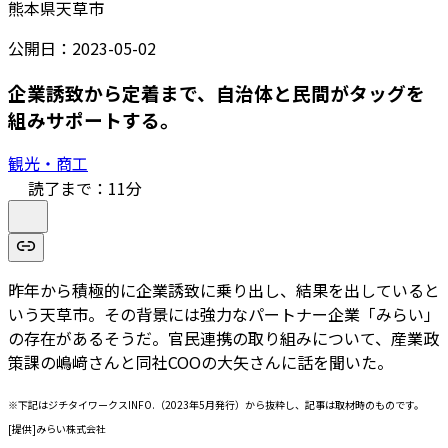
熊本県天草市
公開日：
2023-05-02
企業誘致から定着まで、自治体と民間がタッグを
組みサポートする。
観光・商工
読了まで：
11
分
昨年から積極的に企業誘致に乗り出し、結果を出していると
いう天草市。その背景には強力なパートナー企業「みらい」
の存在があるそうだ。官民連携の取り組みについて、産業政
策課の嶋﨑さんと同社COOの大矢さんに話を聞いた。
※下記はジチタイワークスINFO.（2023年5月発行）から抜粋し、記事は取材時のものです。
[提供]みらい株式会社