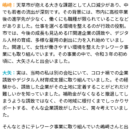
嶋﨑：
天草市が抱える大きな課題として人口減少があり、中
でも若者の流出が深刻です。その背景には、市内に高校卒業
後の進学先が少なく、働くにも職種が限られていることなど
がありました。仕事を選べる環境を整えるのが行政の役割。
市では、今後の成長も見込めるIT関連企業の誘致や、デジタ
ル人材の育成、多様な雇用の創出に力を入れ始めていまし
た。関連して、女性が働きやすい環境を整えたテレワーク事
業にも取り組んでいます。その事業の中で、令和３年の初め
頃に、大矢さんと出会いました。
大矢：
実は、当時の私は別の会社にいて、コロナ禍での企業
誘致やデジタル人材育成支援に取り組んでいました。その経
験から、誘致した企業がその土地に定着することがどれだけ
難しいかを知っていました。補助金がなくなると撤退してし
まうような誘致ではなく、その地域に根付くまでしっかりサ
ポートする、そんな企業誘致がしたいと、常々考えていまし
た。
そんなときにテレワーク事業に取り組んでいた嶋﨑さんと出