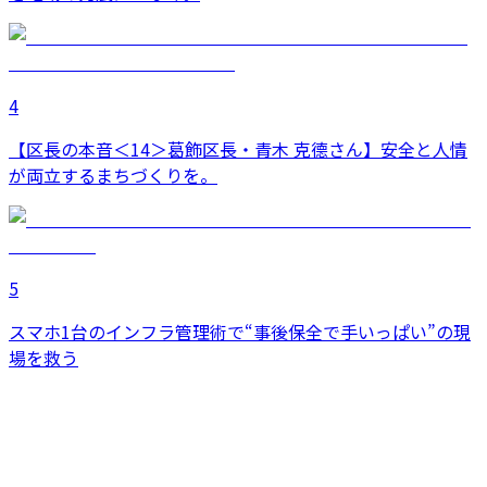
4
【区長の本音＜14＞葛飾区長・青木 克德さん】安全と人情
が両立するまちづくりを。
5
スマホ1台のインフラ管理術で“事後保全で手いっぱい”の現
場を救う