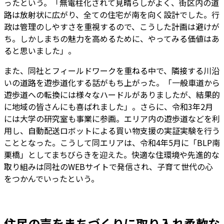
ったという。「無電柱化されて見晴らしがよく、街区内の道
路は放射状に広がり、全ての住宅が南を向く設計でした。行
政は管理のしやすさを重視するので、こうした計画は避けが
ち。しかしまちの魅力を高めるために、やってみる価値はあ
ると思いました」。
また、同社とフィールドワークを重ねる中で、隣接する川沿
いの道路を遊歩道化する話がもち上がった。「一般車道から
遊歩道への転換には様々なハードルがありましたが、結果的
に地域の皆さんにも喜ばれました」。さらに、令和3年2月
には大学の研究室も事業に参画。エリア内の遊歩道などを利
用し、自動配送ロボットによる買い物支援の実証実験を行う
こととなった。こうして同エリアは、令和4年5月に「BLP南
栗橋」としてまちびらきを迎えた。快適な住環境や先進的な
取り組みは同社のWEBサイトで発信され、子育て世代の心
をつかんでいったという。
住民の声をまちづくりに取り入れ柔軟な