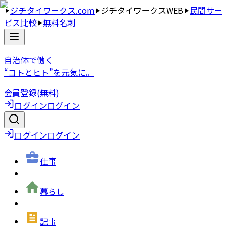
ジチタイワークス.com
ジチタイワークスWEB
民間サー
ビス比較
無料名刺
自治体で働く
“コトとヒト”を元気に。
会員登録(無料)
ログイン
ログイン
ログイン
ログイン
仕事
暮らし
記事