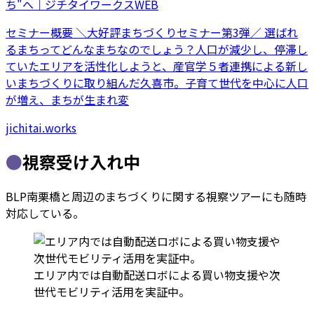
ち"へ｜ジチタイワークスWEB
セミナー概要 ＼大好評まちづくりセミナー第3弾／ 選ばれ
るまちってどんなまちなのでしょう？人口が減少し、停滞し
ていたエリアを活性化しようと、産官学５者連携による新し
いまちづくりに取り組んだ久喜市。子育て世代を中心に人口
が増え、まちが生まれ変
jichitai.works
●
視察受け入れ中
BLP南栗橋と周辺のまちづくりに関する視察ツアーにも随時
対応している。
エリア内では自動配送ロボによる買い物支援や次
世代モビリティ活用を実証中。