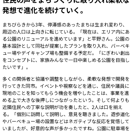
発想で進化を続けていく。
まちびらきから3年、停滞感のあったまちは生まれ変わり、
周辺の人口は上向きに転じている。「現在は、エリア内にあ
る公園のリニューアルを進めています」と平野さん。公園の
基本設計として同社が提案したプランを取り入れ、バーベキ
ュー場やデイキャンプ場も整備する予定だ。「にぎわい創出
をコンセプトに、家族みんなで一日中楽しめる公園を目指し
たいです」。
多くの関係者と協議や調整をしながら、柔軟な発想で開発を
行ってきた同市。イベントや視察などを通じ、住民や議員に
現地のことを知ってもらう機会を増やしたことは、事業を進
める上で大きな後押しにつながったという。そして何よりも
近隣住民への丁寧な説明が功を奏したと、2人は口を揃え
る。「個別に訪問して説明し、意見を聴きました。遊歩道化
やバーベキュー場の設置などはネガティブな反応を覚悟して
いましたが、好意的な声が多かったですね。公園に駐車場を