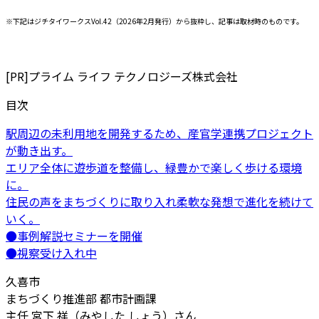
※下記はジチタイワークスVol.42（2026年2月発行）から抜粋し、記事は取材時のものです。
[PR]
プライム ライフ テクノロジーズ株式会社
目次
駅周辺の未利用地を開発するため、産官学連携プロジェクト
が動き出す。
エリア全体に遊歩道を整備し、緑豊かで楽しく歩ける環境
に。
住民の声をまちづくりに取り入れ柔軟な発想で進化を続けて
いく。
●事例解説セミナーを開催
●視察受け入れ中
久喜市
まちづくり推進部 都市計画課
主任 宮下 祥（みやした しょう）さん