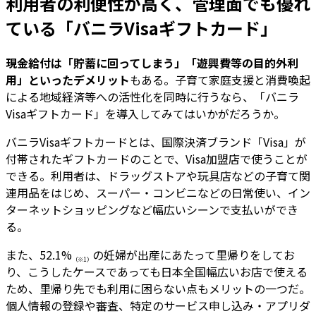
利用者の利便性が高く、管理面でも優れ
ている「バニラVisaギフトカード」
現金給付は「貯蓄に回ってしまう」「遊興費等の目的外利
用」といったデメリット
もある。子育て家庭支援と消費喚起
による地域経済等への活性化を同時に行うなら、「バニラ
Visaギフトカード」を導入してみてはいかがだろうか。
バニラVisaギフトカードとは、国際決済ブランド「Visa」が
付帯されたギフトカードのことで、Visa加盟店で使うことが
できる。利用者は、ドラッグストアや玩具店などの子育て関
連用品をはじめ、スーパー・コンビニなどの日常使い、イン
ターネットショッピングなど幅広いシーンで支払いができ
る。
また、52.1%
の妊婦が出産にあたって里帰りをしてお
（※1）
り、こうしたケースであっても日本全国幅広いお店で使える
ため、里帰り先でも利用に困らない点もメリットの一つだ。
個人情報の登録や審査、特定のサービス申し込み・アプリダ