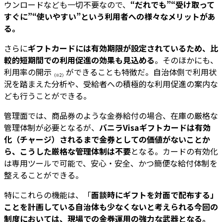
ウンロードなども一切不要なので、
“だれでも”“受け取って
すぐに”“使いやすい”という利用者への様々なメリットがあ
る。
さらに
ギフトカードには有効期限が設定されているため、比
較的短期間での利用促進の効果も見込める
。そのほかにも、
利用率の開示
ができることも特徴だ。自治体側で利用状
（※2）
況を踏まえた分析や、受給者への積極的な利用促進の案内な
ども行うことができる。
管理面では、商品券のような金券給付の場合、在庫の厳格な
管理体制が必要となるが、
バニラVisaギフトカードは有効
化（チャージ）されるまで金券としての価値がないことか
ら、こうした厳格な管理体制は不要
となる。カードの有効化
は専用ツールで可能で、安心・安全、かつ簡便な給付体制を
整えることができる。
特にこれらの機能は、「
面談時にギフトを対面で配布する」
ことを計画している自治体も少なくないと考えられる今回の
制度においては、現場での金券運用の強力な武器となる。