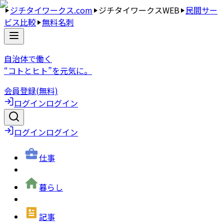
ジチタイワークス.com
ジチタイワークスWEB
民間サー
ビス比較
無料名刺
自治体で働く
“コトとヒト”を元気に。
会員登録(無料)
ログイン
ログイン
ログイン
ログイン
仕事
暮らし
記事