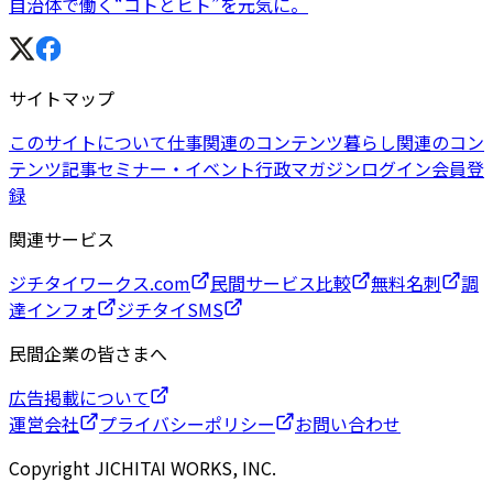
自治体で働く“コトとヒト”を元気に。
サイトマップ
このサイトについて
仕事関連のコンテンツ
暮らし関連のコン
テンツ
記事
セミナー・イベント
行政マガジン
ログイン
会員登
録
関連サービス
ジチタイワークス.com
民間サービス比較
無料名刺
調
達インフォ
ジチタイSMS
民間企業の皆さまへ
広告掲載について
運営会社
プライバシーポリシー
お問い合わせ
Copyright JICHITAI WORKS, INC.