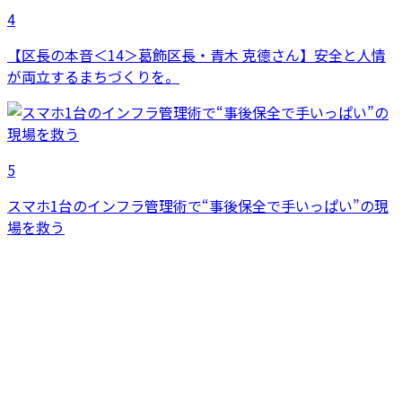
4
【区長の本音＜14＞葛飾区長・青木 克德さん】安全と人情
が両立するまちづくりを。
5
スマホ1台のインフラ管理術で“事後保全で手いっぱい”の現
場を救う