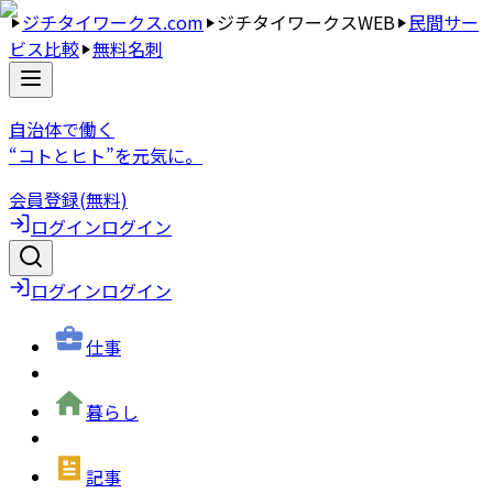
ジチタイワークス.com
ジチタイワークスWEB
民間サー
ビス比較
無料名刺
自治体で働く
“コトとヒト”を元気に。
会員登録(無料)
ログイン
ログイン
ログイン
ログイン
仕事
暮らし
記事