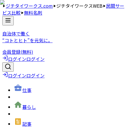
ジチタイワークス.com
ジチタイワークスWEB
民間サー
ビス比較
無料名刺
自治体で働く
“コトとヒト”を元気に。
会員登録(無料)
ログイン
ログイン
ログイン
ログイン
仕事
暮らし
記事