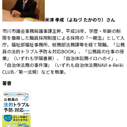
米津 孝成（よねづ たかのり）さん
市川市議会事務局議事課主幹。平成16年、学歴・年齢の制
限を撤廃した職員採用制度による採用の「一期生」として入
庁。福祉部福祉事務所、総務部法務課等を経て現職。「公務
員の法的トラブル予防＆対応BOOK」、「公務員の仕事の授
業」（いずれも学陽書房）、「自治体訟務イロハのイ」、
「自治体法務の事件簿」（いずれも自治体法務NAVI e-Reiki
CLUB／第一法規）などを執筆。
著書