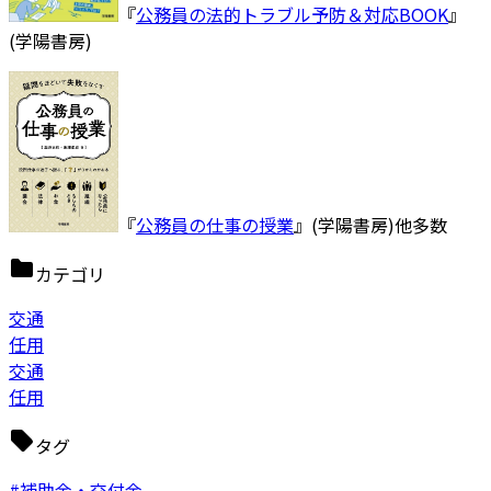
『
公務員の法的トラブル予防＆対応BOOK
』
(学陽書房)
『
公務員の仕事の授業
』(学陽書房)他多数
カテゴリ
交通
任用
交通
任用
タグ
#補助金・交付金