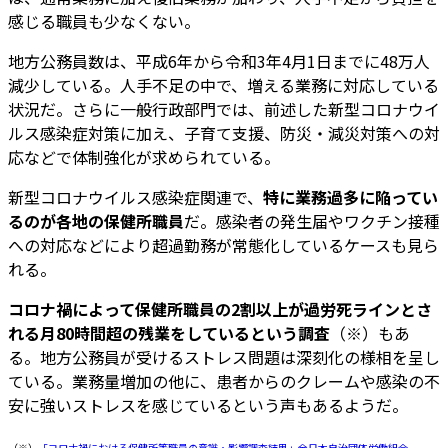
感じる職員も少なくない。
地方公務員数は、平成6年から令和3年4月1日までに48万人
減少している。人手不足の中で、増える業務に対応している
状況だ。さらに一般行政部門では、前述した新型コロナウイ
ルス感染症対策に加え、子育て支援、防災・減災対策への対
応などで体制強化が求められている。
新型コロナウイルス感染症関連で、
特に業務過多に陥ってい
るのが各地の保健所職員
だ。感染者の発生届やワクチン接種
への対応などにより超過勤務が常態化しているケースも見ら
れる。
コロナ禍によって保健所職員の2割以上が過労死ラインとさ
れる月80時間超の残業をしているという調査
（※）もあ
る。地方公務員が受けるストレス問題は深刻化の様相を呈し
ている。業務量増加の他に、患者からのクレームや感染の不
安に強いストレスを感じているという声もあるようだ。
（※）
「コロナ禍における保健所等職員の意識・影響調査結果」全日本自治団体労働組合