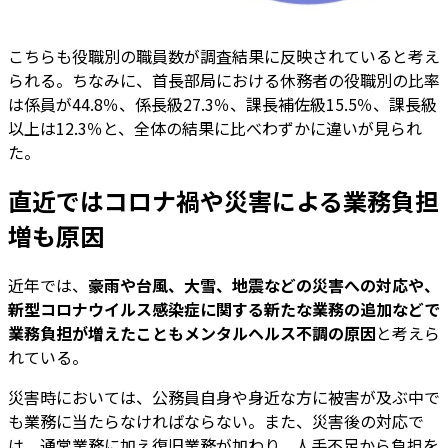
こちらも役職別の職員数が調査結果に反映されていると考え
られる。ちなみに、首長部局における休務者の役職別の比率
は係員が44.8％、係長級27.3％、課長補佐級15.5％、課長級
以上は12.3％と、全体の結果に比べわずかに違いが見られ
た。
直近ではコロナ禍や災害による業務負担
増も原因
近年では、
豪雨や台風、大雪、地震などの災害への対応や、
新型コロナウイルス感染症に関する新たな業務の追加などで
業務負担が増えたこともメンタルヘルス不調の原因
と考えら
れている。
災害時においては、公務員自身や身近な方に被害が及ぶ中で
も業務に当たらなければならない。また、災害後の対応で
は、通常業務に加え復旧業務が加わり、人手不足から負担を