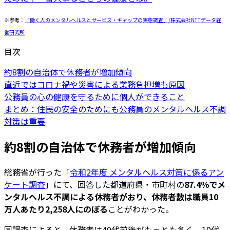
※参考：
「働く人のメンタルヘルスとサービス・ギャップの実態調査」/株式会社NTTデータ経
営研究所
目次
約8割の自治体で休務者が増加傾向
直近ではコロナ禍や災害による業務負担増も原因
公務員の心の健康を守るために個人ができること
まとめ：住民の安全のためにも公務員のメンタルヘルス不調
対策は重要
約8割の自治体で休務者が増加傾向
総務省が行った「
令和2年度 メンタルヘルス対策に係るアン
ケート調査
」にて、回答した都道府県・市町村の
87.4％でメ
ンタルヘルス不調による休務者がおり、休務者数は職員10
万人あたり2,258人にのぼる
ことがわかった。
同調査によると、休務者は40代前後がもっとも多く、10代