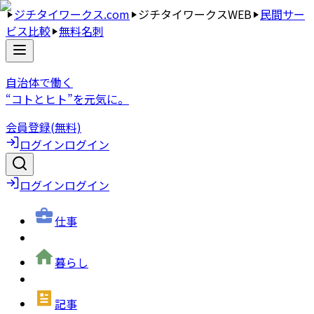
ジチタイワークス.com
ジチタイワークスWEB
民間サー
ビス比較
無料名刺
自治体で働く
“コトとヒト”を元気に。
会員登録(無料)
ログイン
ログイン
ログイン
ログイン
仕事
暮らし
記事