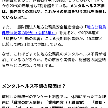
から20代の若年層も2割を超えている。
メンタルヘルス不調
は、働き盛りの年代や、これからの地域を担う年代を直撃し
ている状況
だ。
また、一般財団法人地方公務員安全推進協会の「
地方公務員
健康状況等の現況 （令和3年）
」を見ると、令和2年度の
「精神及び行動の障害」による長期病休者数が、15年前と
比較して約2.1倍まで増加している。
なぜ、これほどまでに地方公務員のメンタルヘルス不調が増
加しているのだろうか。その原因や実情を、総務省の調査結
果をもとに次項より説明する。
メンタルヘルス不調の原因は？
前述した総務省のアンケート調査では、休務に至った主な理
由に
「職場の対人関係」「業務内容（困難事案）」「異動・
昇任」「プライベートでの人間関係」
などが挙げられてい