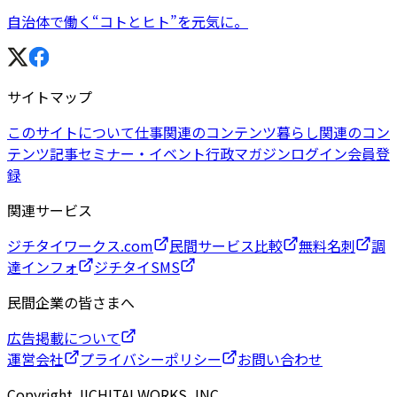
自治体で働く“コトとヒト”を元気に。
サイトマップ
このサイトについて
仕事関連のコンテンツ
暮らし関連のコン
テンツ
記事
セミナー・イベント
行政マガジン
ログイン
会員登
録
関連サービス
ジチタイワークス.com
民間サービス比較
無料名刺
調
達インフォ
ジチタイSMS
民間企業の皆さまへ
広告掲載について
運営会社
プライバシーポリシー
お問い合わせ
Copyright JICHITAI WORKS, INC.