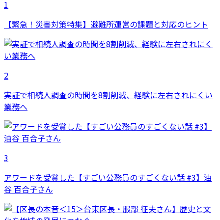
1
【緊急！災害対策特集】避難所運営の課題と対応のヒント
2
実証で相続人調査の時間を8割削減、経験に左右されにくい
業務へ
3
アワードを受賞した【すごい公務員のすごくない話 #3】油
谷 百合子さん