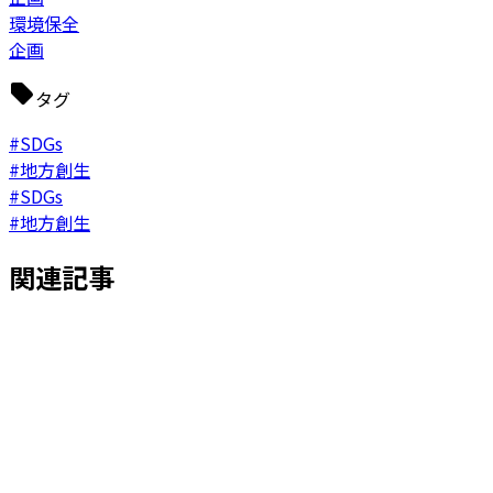
環境保全
企画
タグ
#SDGs
#地方創生
#SDGs
#地方創生
関連記事