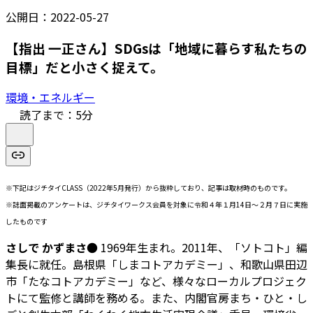
公開日：
2022-05-27
【指出 一正さん】SDGsは「地域に暮らす私たちの
目標」だと小さく捉えて。
環境・エネルギー
読了まで：
5
分
※下記はジチタイCLASS（2022年5月発行）から抜粋しており、記事は取材時のものです。
※誌面掲載のアンケートは、ジチタイワークス会員を対象に令和４年１月14日～２月７日に実施
したものです
さしで かずまさ
● 1969年生まれ。2011年、「ソトコト」編
集長に就任。島根県「しまコトアカデミー」、和歌山県田辺
市「たなコトアカデミー」など、様々なローカルプロジェク
トにて監修と講師を務める。また、内閣官房まち・ひと・し