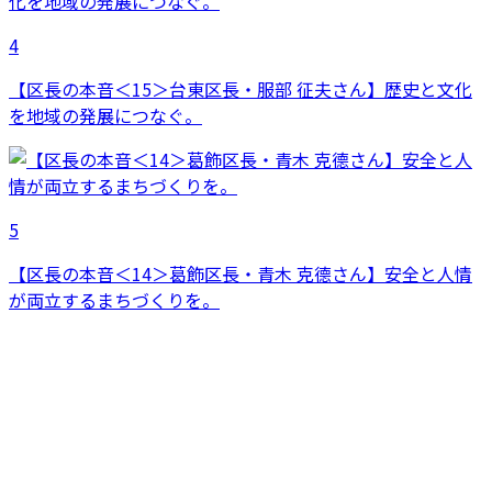
4
【区長の本音＜15＞台東区長・服部 征夫さん】歴史と文化
を地域の発展につなぐ。
5
【区長の本音＜14＞葛飾区長・青木 克德さん】安全と人情
が両立するまちづくりを。