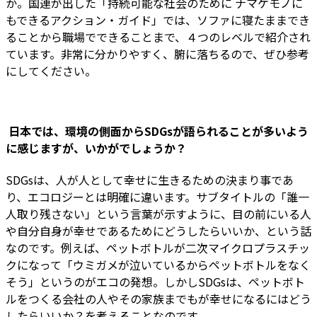
か。国連が出した「持続可能な社会のために ナマケモノに
もできるアクション・ガイド」では、ソファに寝たままでき
ることから職場でできることまで、４つのレベルで紹介され
ています。非常に分かりやすく、腑に落ちるので、ぜひ参考
にしてください。
―― 日本では、環境の側面からSDGsが語られることが多いよう
に感じますが、いかがでしょうか？
SDGsは、人が人として幸せに生きるための決まり事であ
り、エコロジーとは明確に違います。サブタイトルの「誰一
人取り残さない」という言葉が示すように、目の前にいる人
や自分自身が幸せであるためにどうしたらいいか、という話
なのです。例えば、ペットボトルが二次マイクロプラスチッ
クになって「ウミガメが泣いているからペットボトルをなく
そう」というのがエコの発想。しかしSDGsは、ペットボト
ルをつくる会社の人やその家族までもが幸せになるにはどう
したらいいか？を考えることなのです。