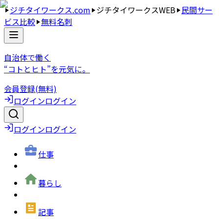
ジチタイワークス.com
ジチタイワークスWEB
民間サー
ビス比較
無料名刺
自治体で働く
“コトとヒト”を元気に。
会員登録(無料)
ログイン
ログイン
ログイン
ログイン
仕事
暮らし
記事