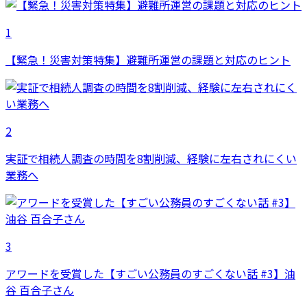
1
【緊急！災害対策特集】避難所運営の課題と対応のヒント
2
実証で相続人調査の時間を8割削減、経験に左右されにくい
業務へ
3
アワードを受賞した【すごい公務員のすごくない話 #3】油
谷 百合子さん