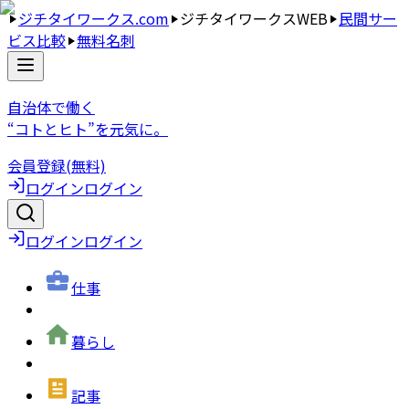
ジチタイワークス.com
ジチタイワークスWEB
民間サー
ビス比較
無料名刺
自治体で働く
“コトとヒト”を元気に。
会員登録(無料)
ログイン
ログイン
ログイン
ログイン
仕事
暮らし
記事