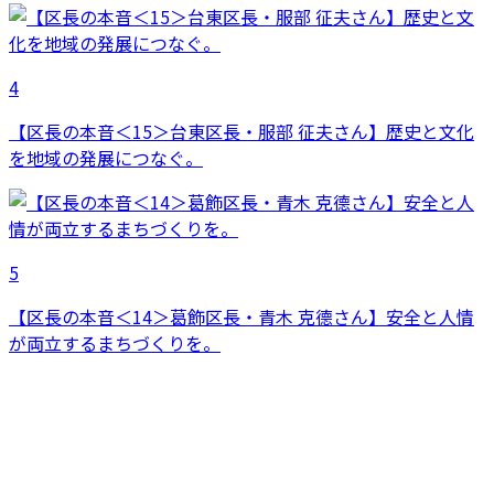
4
【区長の本音＜15＞台東区長・服部 征夫さん】歴史と文化
を地域の発展につなぐ。
5
【区長の本音＜14＞葛飾区長・青木 克德さん】安全と人情
が両立するまちづくりを。