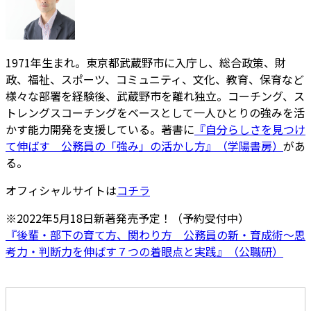
1971年生まれ。東京都武蔵野市に入庁し、総合政策、財
政、福祉、スポーツ、コミュニティ、文化、教育、保育など
様々な部署を経験後、武蔵野市を離れ独立。コーチング、ス
トレングスコーチングをベースとして一人ひとりの強みを活
かす能力開発を支援している。著書に
『自分らしさを見つけ
て伸ばす 公務員の「強み」の活かし方』（学陽書房）
があ
る。
オフィシャルサイトは
コチラ
※2022年5月18日新著発売予定！（予約受付中）
『後輩・部下の育て方、関わり方 公務員の新・育成術～思
考力・判断力を伸ばす７つの着眼点と実践』（公職研）