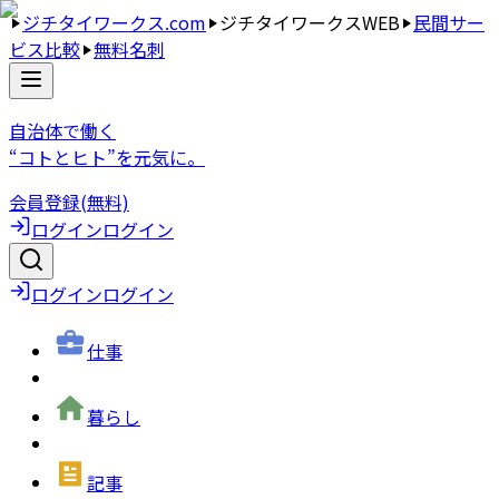
ジチタイワークス.com
ジチタイワークスWEB
民間サー
ビス比較
無料名刺
自治体で働く
“コトとヒト”を元気に。
会員登録(無料)
ログイン
ログイン
ログイン
ログイン
仕事
暮らし
記事