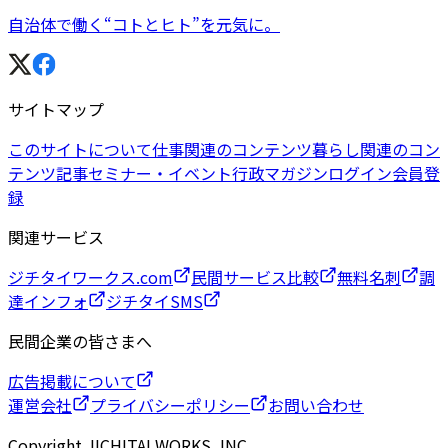
自治体で働く“コトとヒト”を元気に。
サイトマップ
このサイトについて
仕事関連のコンテンツ
暮らし関連のコン
テンツ
記事
セミナー・イベント
行政マガジン
ログイン
会員登
録
関連サービス
ジチタイワークス.com
民間サービス比較
無料名刺
調
達インフォ
ジチタイSMS
民間企業の皆さまへ
広告掲載について
運営会社
プライバシーポリシー
お問い合わせ
Copyright JICHITAI WORKS, INC.