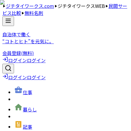
ジチタイワークス.com
ジチタイワークスWEB
民間サー
ビス比較
無料名刺
自治体で働く
“コトとヒト”を元気に。
会員登録(無料)
ログイン
ログイン
ログイン
ログイン
仕事
暮らし
記事