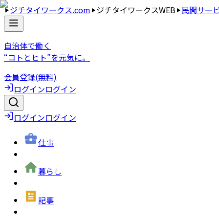
ジチタイワークス.com
ジチタイワークスWEB
民間サー
自治体で働く
“コトとヒト”を元気に。
会員登録(無料)
ログイン
ログイン
ログイン
ログイン
仕事
暮らし
記事