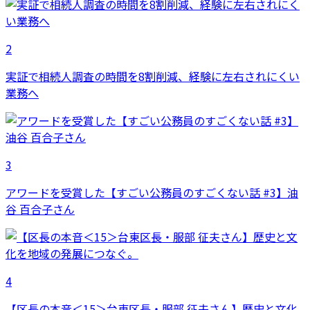
2
実証で相続人調査の時間を8割削減、経験に左右されにくい
業務へ
3
アワードを受賞した【すごい公務員のすごくない話 #3】油
谷 百合子さん
4
【区長の本音＜15＞台東区長・服部 征夫さん】歴史と文化