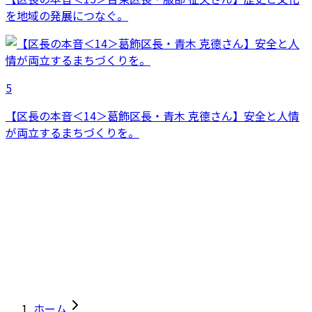
を地域の発展につなぐ。
5
【区長の本音＜14＞葛飾区長・青木 克德さん】安全と人情
が両立するまちづくりを。
ホーム