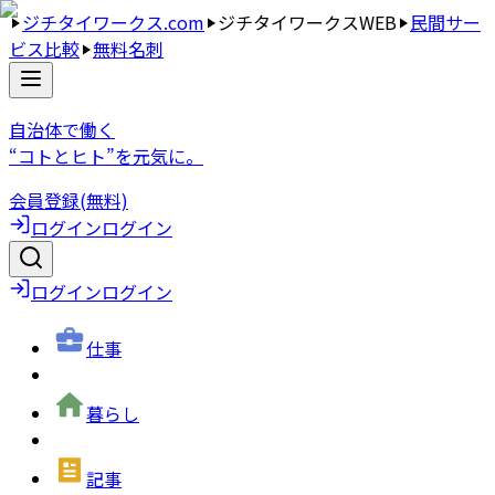
ジチタイワークス.com
ジチタイワークスWEB
民間サー
ビス比較
無料名刺
自治体で働く
“コトとヒト”を元気に。
会員登録(無料)
ログイン
ログイン
ログイン
ログイン
仕事
暮らし
記事