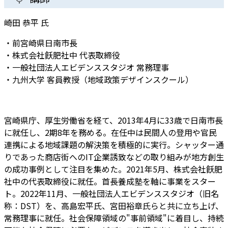
崎田 恭平 氏
・前宮崎県日南市長
・株式会社飫肥社中 代表取締役
・一般社団法人エビデンススタジオ 常務理事
・九州大学 客員教授（地域政策デザインスクール）
宮崎県庁、厚生労働省を経て、2013年4月に33歳で日南市長
に就任し、2期8年を務める。在任中は民間人の登用や官民
連携による地域課題の解決策を積極的に実行。シャッター通
りであった商店街へのIT企業誘致などの取り組みが地方創生
の成功事例として注目を集めた。2021年5月、株式会社飫肥
社中の代表取締役に就任。首長養成塾を軸に事業をスター
ト。2022年11月、一般社団法人エビデンススタジオ（旧名
称：DST）を、高島宏平氏、宮田裕章氏らと共に立ち上げ、
常務理事に就任。社会保障領域の"事前領域"に着目し、持続