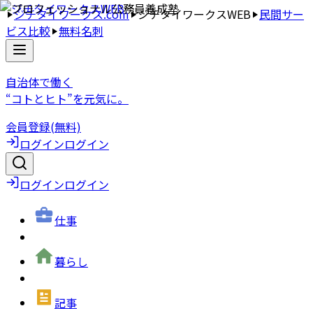
ジチタイワークス.com
ジチタイワークスWEB
民間サー
ビス比較
無料名刺
自治体で働く
“コトとヒト”を元気に。
会員登録(無料)
ログイン
ログイン
ログイン
ログイン
仕事
暮らし
記事