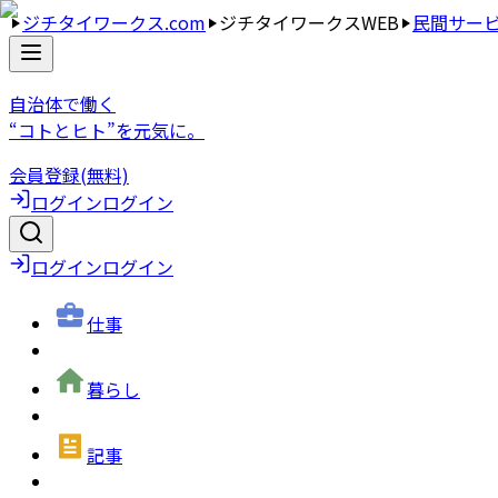
ジチタイワークス.com
ジチタイワークスWEB
民間サー
自治体で働く
“コトとヒト”を元気に。
会員登録(無料)
ログイン
ログイン
ログイン
ログイン
仕事
暮らし
記事