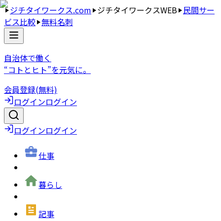
ジチタイワークス.com
ジチタイワークスWEB
民間サー
ビス比較
無料名刺
自治体で働く
“コトとヒト”を元気に。
会員登録(無料)
ログイン
ログイン
ログイン
ログイン
仕事
暮らし
記事