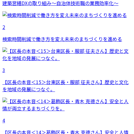
建築営繕DXの取り組み～自治体技術職の業務効率化～
2
検索時間削減で働き方を変え未来のまちづくりを進める
3
【区長の本音＜15＞台東区長・服部 征夫さん】歴史と文化
を地域の発展につなぐ。
4
【区長の本音＜14＞葛飾区長・青木 克德さん】安全と人情