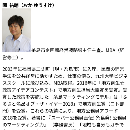
岡 祐輔（おか ゆうすけ）
糸島市企画部経営戦略課主任主査。MBA（経
営修士）。
2003年に福岡県二丈町（現・糸島市）に入庁。民間の経営
手法を公共経営に活かすため、仕事の傍ら、九州大学ビジネ
ススクールに飛び込み、MBA取得。2016年に「地方創生☆
政策アイデアコンテスト」で地方創生担当大臣賞を受賞。受
賞した政策を実施した「糸島マーケティングモデル」は「ふ
るさと名品オブ・ザ・イヤー2018」で地方創生賞（コト部
門）を受賞。これらの功績により、地方公務員アワード
2018を受賞。著書に 『スーパー公務員直伝! 糸島発! 公務員
のマーケティング力』 （学陽書房）「地域も自分もガチで