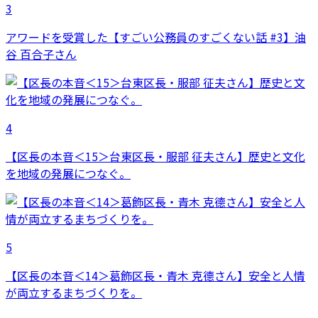
3
アワードを受賞した【すごい公務員のすごくない話 #3】油
谷 百合子さん
4
【区長の本音＜15＞台東区長・服部 征夫さん】歴史と文化
を地域の発展につなぐ。
5
【区長の本音＜14＞葛飾区長・青木 克德さん】安全と人情
が両立するまちづくりを。