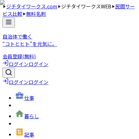
ジチタイワークス.com
ジチタイワークスWEB
民間サー
ビス比較
無料名刺
自治体で働く
“コトとヒト”を元気に。
会員登録(無料)
ログイン
ログイン
ログイン
ログイン
仕事
暮らし
記事