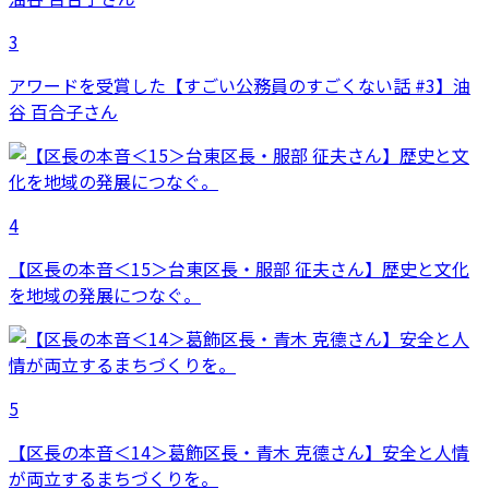
3
アワードを受賞した【すごい公務員のすごくない話 #3】油
谷 百合子さん
4
【区長の本音＜15＞台東区長・服部 征夫さん】歴史と文化
を地域の発展につなぐ。
5
【区長の本音＜14＞葛飾区長・青木 克德さん】安全と人情
が両立するまちづくりを。