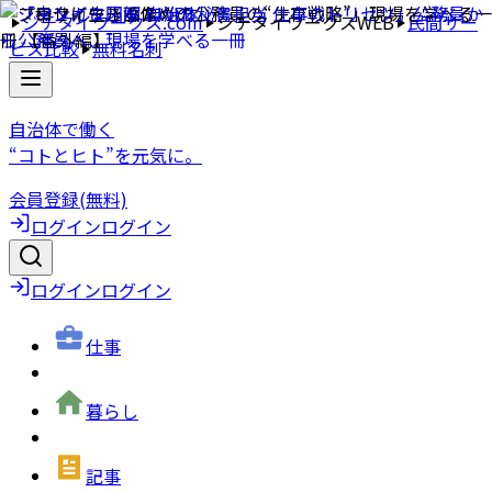
ジチタイワークス.com
ジチタイワークスWEB
民間サー
ビス比較
無料名刺
自治体で働く
“コトとヒト”を元気に。
会員登録(無料)
ログイン
ログイン
ログイン
ログイン
仕事
暮らし
記事