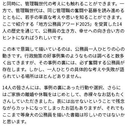
と同時に、管理職世代の考えにも触れることができます。一
方で、管理職世代は、同じ管理職の奮闘や葛藤を読み進める
とともに、若手の率直な考えや思いを知ることができます。
ここで紹介する「地方公務員アワード2025」を受賞した14
人の歴史を通じて、公務員の生き方、幸せへの向き合い方の
ヒントになればうれしいです。
この本で意識して描いているのは、
公務員一人ひとりの心の
動き
です。行政施策の好事例集のようなものは調べると数多
く出てきますが、その事例の裏には、必ず奮闘する公務員が
存在します。しかし、一人ひとりの具体的な考えや失敗が語
られている場所はほとんどありません。
14人の皆さんには、事例の裏にあった行動や選択、さらに
はご家族の離婚や休職をはじめとして、赤裸々なお話もたく
さんしていただきました。表には出せないということで残念
ながらカットになってしまったお話もありますが、それでも
ここまで
等身大の公務員を描いた
書籍は珍しいのではないか
と思います。