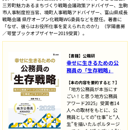
三芳町魅力あるまちづくり戦略会議政策アドバイザー、生駒
市人事制度担当官、境町人事戦略アドバイザー、富山県成長
戦略会議 県庁オープン化戦略WG委員などを歴任。著書に
「なぜ、彼らはお役所仕事を変えられたのか?」（学陽書房
／咢堂ブックオブザイヤー2019受賞）。
【書籍】公職研
幸せに生きるための公
務員の「生存戦略」
【本の内容を要約すると？】
「地方公務員が本当にす
ごい！と思う地方公務員
アワード2025」受賞者14
人への取材をもとに、公
務員としての“仕事”と“人
生”を描いたルポルタージ