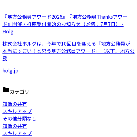
『地方公務員アワード2026』『地方公務員Thanksアワー
ド』開催・推薦受付開始のお知らせ（〆切：7月7日） -
Holg
株式会社ホルグは、今年で10回目を迎える「地方公務員が
本当にすごい！と思う地方公務員アワード」（以下、地方公
務
holg.jp
カテゴリ
知識の共有
スキルアップ
その他分類なし
知識の共有
スキルアップ