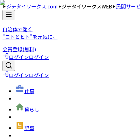
ジチタイワークス.com
ジチタイワークスWEB
民間サー
自治体で働く
“コトとヒト”を元気に。
会員登録(無料)
ログイン
ログイン
ログイン
ログイン
仕事
暮らし
記事