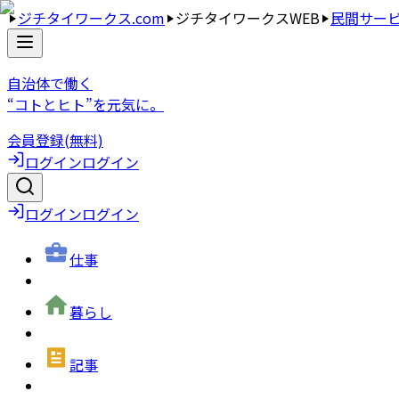
ジチタイワークス.com
ジチタイワークスWEB
民間サー
自治体で働く
“コトとヒト”を元気に。
会員登録(無料)
ログイン
ログイン
ログイン
ログイン
仕事
暮らし
記事