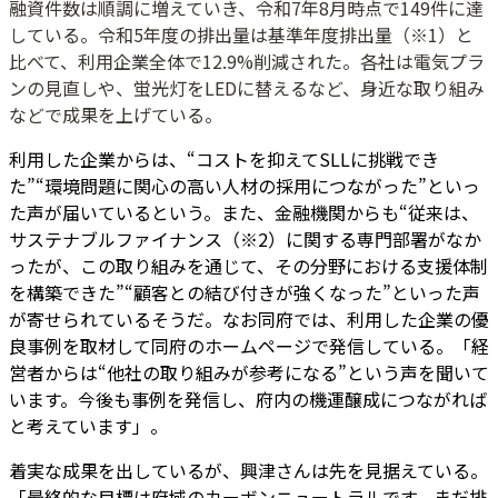
融資件数は順調に増えていき、令和7年8月時点で149件に達
している。令和5年度の排出量は基準年度排出量（※1）と
比べて、利用企業全体で12.9%削減された。各社は電気プラ
ンの見直しや、蛍光灯をLEDに替えるなど、身近な取り組み
などで成果を上げている。
利用した企業からは、“コストを抑えてSLLに挑戦でき
た”“環境問題に関心の高い人材の採用につながった”といっ
た声が届いているという。また、金融機関からも“従来は、
サステナブルファイナンス（※2）に関する専門部署がなか
ったが、この取り組みを通じて、その分野における支援体制
を構築できた”“顧客との結び付きが強くなった”といった声
が寄せられているそうだ。なお同府では、利用した企業の優
良事例を取材して同府のホームページで発信している。「経
営者からは“他社の取り組みが参考になる”という声を聞いて
います。今後も事例を発信し、府内の機運醸成につながれば
と考えています」。
着実な成果を出しているが、興津さんは先を見据えている。
「最終的な目標は府域のカーボンニュートラルです。まだ排