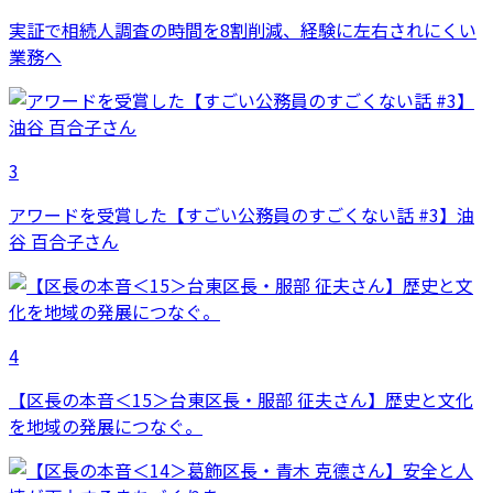
実証で相続人調査の時間を8割削減、経験に左右されにくい
業務へ
3
アワードを受賞した【すごい公務員のすごくない話 #3】油
谷 百合子さん
4
【区長の本音＜15＞台東区長・服部 征夫さん】歴史と文化
を地域の発展につなぐ。