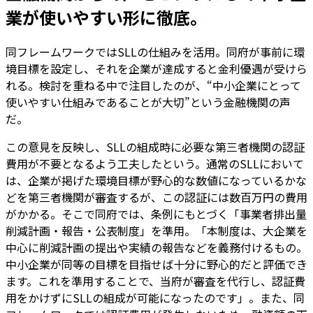
業が使いやすい形に徹底。
同フレームワークではSLLの仕組みを活用。同府が事前に環
境目標を設定し、それを企業が達成すると金利優遇が受けら
れる。検討を重ねる中で注目したのが、“中小企業にとって
使いやすい仕組みであることが大切”という金融機関の声
だ。
この意見を反映し、SLLの組成時に必要な第三者機関の認証
費用が不要となるよう工夫したという。通常のSLLにおいて
は、企業が掲げた環境目標が野心的な数値になっているかな
どを第三者機関が審査するが、この認証には数百万円の費用
がかかる。そこで同府では、条例にもとづく「事業者排出量
削減計画・報告・公表制度」を準用。「本制度は、大企業を
中心に削減計画の提出や実績の報告などを義務付けるもの。
中小企業が同等の目標を目指せば十分に野心的だと評価でき
ます。これを準用することで、当府が審査を代行し、認証費
用をかけずにSLLの組成が可能になったのです」。また、同