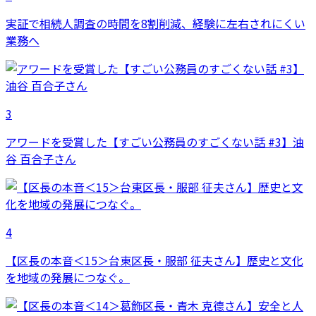
実証で相続人調査の時間を8割削減、経験に左右されにくい
業務へ
3
アワードを受賞した【すごい公務員のすごくない話 #3】油
谷 百合子さん
4
【区長の本音＜15＞台東区長・服部 征夫さん】歴史と文化
を地域の発展につなぐ。