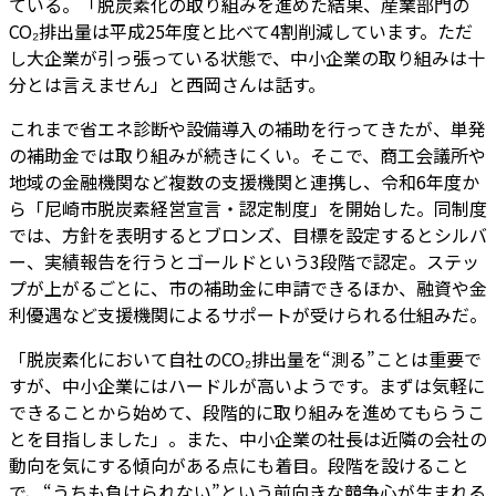
ている。「脱炭素化の取り組みを進めた結果、産業部門の
CO₂排出量は平成25年度と比べて4割削減しています。ただ
し大企業が引っ張っている状態で、中小企業の取り組みは十
分とは言えません」と西岡さんは話す。
これまで省エネ診断や設備導入の補助を行ってきたが、単発
の補助金では取り組みが続きにくい。そこで、商工会議所や
地域の金融機関など複数の支援機関と連携し、令和6年度か
ら「尼崎市脱炭素経営宣言・認定制度」を開始した。同制度
では、方針を表明するとブロンズ、目標を設定するとシルバ
ー、実績報告を行うとゴールドという3段階で認定。ステッ
プが上がるごとに、市の補助金に申請できるほか、融資や金
利優遇など支援機関によるサポートが受けられる仕組みだ。
「脱炭素化において自社のCO₂排出量を“測る”ことは重要で
すが、中小企業にはハードルが高いようです。まずは気軽に
できることから始めて、段階的に取り組みを進めてもらうこ
とを目指しました」。また、中小企業の社長は近隣の会社の
動向を気にする傾向がある点にも着目。段階を設けること
で、“うちも負けられない”という前向きな競争心が生まれる