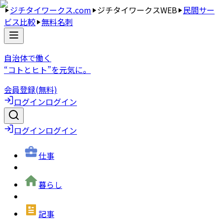
ジチタイワークス.com
ジチタイワークスWEB
民間サー
ビス比較
無料名刺
自治体で働く
“コトとヒト”を元気に。
会員登録(無料)
ログイン
ログイン
ログイン
ログイン
仕事
暮らし
記事