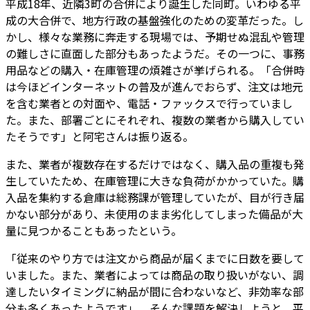
平成18年、近隣3町の合併により誕生した同町。いわゆる平
成の大合併で、地方行政の基盤強化のための変革だった。し
かし、様々な業務に奔走する現場では、予期せぬ混乱や管理
の難しさに直面した部分もあったようだ。その一つに、事務
用品などの購入・在庫管理の煩雑さが挙げられる。「合併時
は今ほどインターネットの普及が進んでおらず、注文は地元
を含む業者との対面や、電話・ファックスで行っていまし
た。また、部署ごとにそれぞれ、複数の業者から購入してい
たそうです」と阿宅さんは振り返る。
また、業者が複数存在するだけではなく、購入品の重複も発
生していたため、在庫管理に大きな負荷がかかっていた。購
入品を集約する倉庫は総務課が管理していたが、目が行き届
かない部分があり、未使用のまま劣化してしまった備品が大
量に見つかることもあったという。
「従来のやり方では注文から商品が届くまでに日数を要して
いました。また、業者によっては商品の取り扱いがない、調
達したいタイミングに納品が間に合わないなど、非効率な部
分も多くあったようです」。そんな課題を解決しようと、平