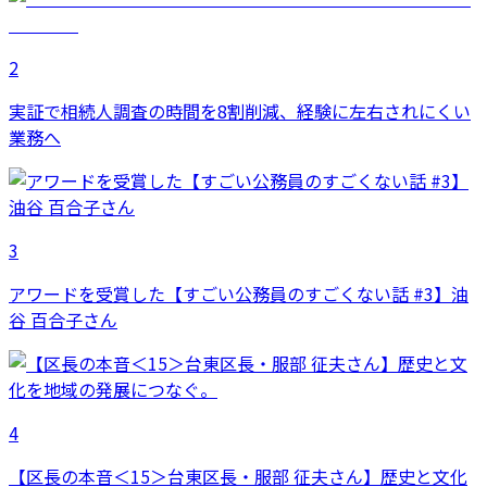
2
実証で相続人調査の時間を8割削減、経験に左右されにくい
業務へ
3
アワードを受賞した【すごい公務員のすごくない話 #3】油
谷 百合子さん
4
【区長の本音＜15＞台東区長・服部 征夫さん】歴史と文化