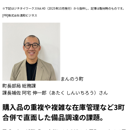
※下記はジチタイワークスVol.40（2025年10月発行）から抜粋し、記事は取材時のものです。
[PR]株式会社清和ビジネス
まんのう町
町長部局 総務課
課長補佐 阿宅 伸一郎（あたく しんいちろう）さん
購入品の重複や複雑な在庫管理など3町
合併で直面した備品調達の課題。