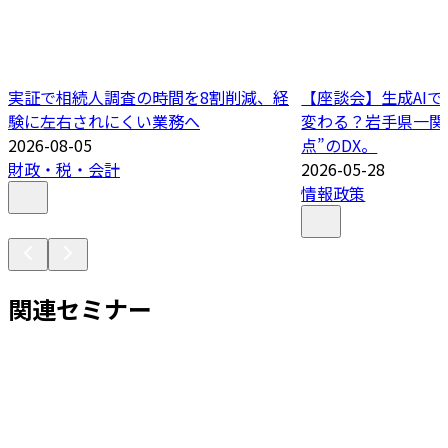
実証で相続人調査の時間を8割削減、経
【座談会】生成AI
験に左右されにくい業務へ
変わる？岩手県一関
2026-08-05
点”のDX。
財政・税・会計
2026-05-28
情報政策
関連セミナー