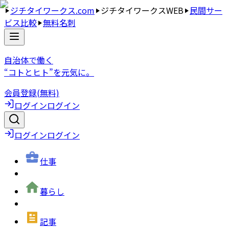
ジチタイワークス.com
ジチタイワークスWEB
民間サー
ビス比較
無料名刺
自治体で働く
“コトとヒト”を元気に。
会員登録(無料)
ログイン
ログイン
ログイン
ログイン
仕事
暮らし
記事