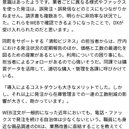
意識はあったようです。業者ごとに異なる様式やファックス
を使った発注は、誤発注・誤発信などのミスにもつながりか
ねません。請求書も複数あり、明らかに非効率な状況でし
た。これらをWEBで確認できるようになったことで、DXが
受け入れられたのだと思います」。
同町をサポートする「清和ビジネス」の担当者からは、庁内
における発注状況の定期報告のほか、価格と工数の最適化を
図るための提案があるという。利用についての困り事にも、
担当者によるフォローがあるので心強いそうだ。同課では購
買データを活用して、適切な購入・管理を各課に呼びかけて
いる。
「導入によるコストダウンも大きなメリットでした。しか
し、それ以上に発注から在庫管理までの一連の工数削減の影
響が大きく、助かっています」。
WEB注文が一般的になった近年においても、電話・ファッ
クスで発注を続ける自治体は少なくないという。職員にも身
近な備品調達のDXは、業務改善に直結することを教えてく