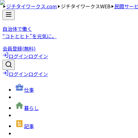
ジチタイワークス.com
ジチタイワークスWEB
民間サー
自治体で働く
“コトとヒト”を元気に。
会員登録(無料)
ログイン
ログイン
ログイン
ログイン
仕事
暮らし
記事