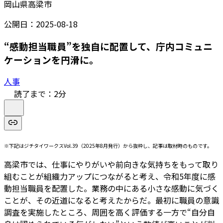
岡山県高梁市
公開日：
2025-08-18
“感動担当職員”を独自に配置して、庁内コミュニ
ケーションを円滑に。
人事
読了まで：
2
分
※下記はジチタイワークスVol.39（2025年8月発行）から抜粋し、記事は取材時のものです。
高梁市では、仕事にやりがいや前向きな気持ちをもって取り
組むことが組織力アップにつながると考え、令和5年度に感
動担当職員を配置した。業務の中にある小さな感動に気づく
ことが、その近道になると考えたからだ。最初に職員の意識
調査を実施したところ、周囲を高く評価する一方で“自分自