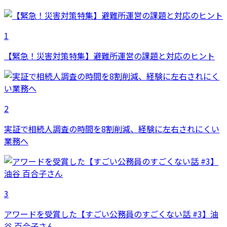
1
【緊急！災害対策特集】避難所運営の課題と対応のヒント
2
実証で相続人調査の時間を8割削減、経験に左右されにくい
業務へ
3
アワードを受賞した【すごい公務員のすごくない話 #3】油
谷 百合子さん