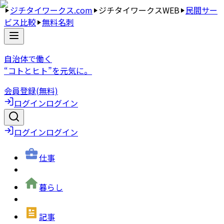
ジチタイワークス.com
ジチタイワークスWEB
民間サー
ビス比較
無料名刺
自治体で働く
“コトとヒト”を元気に。
会員登録(無料)
ログイン
ログイン
ログイン
ログイン
仕事
暮らし
記事