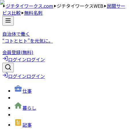
ジチタイワークス.com
ジチタイワークスWEB
民間サー
ビス比較
無料名刺
自治体で働く
“コトとヒト”を元気に。
会員登録(無料)
ログイン
ログイン
ログイン
ログイン
仕事
暮らし
記事