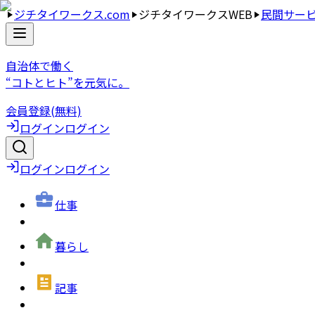
ジチタイワークス.com
ジチタイワークスWEB
民間サー
自治体で働く
“コトとヒト”を元気に。
会員登録(無料)
ログイン
ログイン
ログイン
ログイン
仕事
暮らし
記事