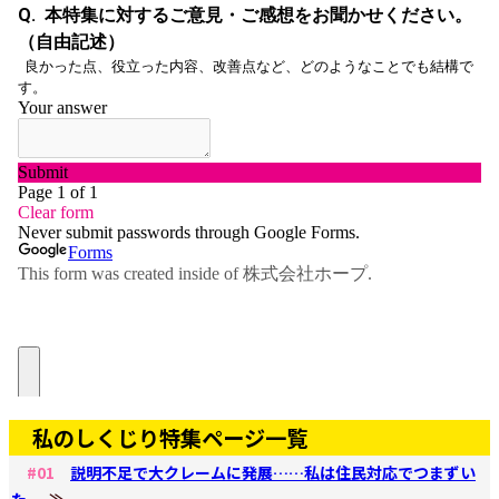
私のしくじり特集ページ一覧
#01
説明不足で大クレームに発展……私は住民対応でつまずい
た。
≫