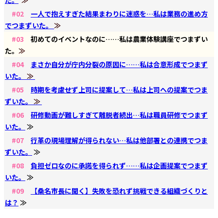
#02
一人で抱えすぎた結果まわりに迷惑を…私は業務の進め方
でつまずいた。
≫
#03
初めてのイベントなのに……私は農業体験講座でつまずい
た。
≫
#04
まさか自分が庁内分裂の原因に……私は合意形成でつまず
いた。
≫
#05
時期を考慮せず上司に提案して…私は上司への提案でつま
ずいた。
≫
#06
研修動画が難しすぎて離脱者続出…私は職員研修でつまず
いた。
≫
#07
行革の現場理解が得られない…私は他部署との連携でつま
ずいた。
≫
#08
負担ゼロなのに承諾を得られず……私は企画提案でつまず
いた。
≫
#09
【桑名市長に聞く】失敗を恐れず挑戦できる組織づくりと
は？
≫