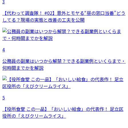
3
【代わって調査隊！ #02】意外とモヤる“昼の窓口当番”どう
してる？現場の実態と改善の工夫を公開
4
公務員の副業はいつから解禁？できる副業例といくらまで・
何時間までかを解説
5
【役所食堂 この一品】「おいしい給食」の代表作！ 足立区
役所の「えびクリームライス」