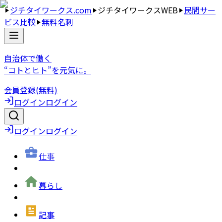
ジチタイワークス.com
ジチタイワークスWEB
民間サー
ビス比較
無料名刺
自治体で働く
“コトとヒト”を元気に。
会員登録(無料)
ログイン
ログイン
ログイン
ログイン
仕事
暮らし
記事