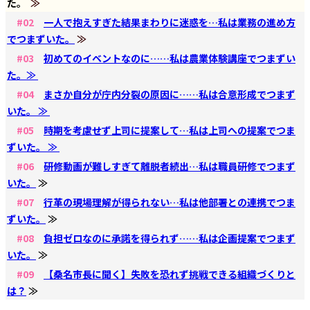
た。
≫
#02
一人で抱えすぎた結果まわりに迷惑を…私は業務の進め方
でつまずいた。
≫
#03
初めてのイベントなのに……私は農業体験講座でつまずい
た。≫
#04
まさか自分が庁内分裂の原因に……私は合意形成でつまず
いた。 ≫
#05
時期を考慮せず上司に提案して…私は上司への提案でつま
ずいた。 ≫
#06
研修動画が難しすぎて離脱者続出…私は職員研修でつまず
いた。
≫
#07
行革の現場理解が得られない…私は他部署との連携でつま
ずいた。
≫
#08
負担ゼロなのに承諾を得られず……私は企画提案でつまず
いた。
≫
#09
【桑名市長に聞く】失敗を恐れず挑戦できる組織づくりと
は？
≫