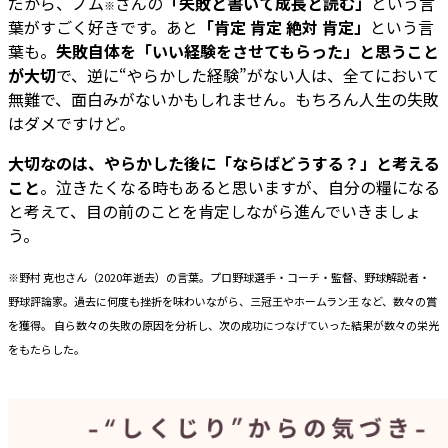
だから、ノム
さんの
「失敗と書いて成長と読む」
という言
※
葉がすごく好きです。あと
「肯定 肯定 絶対 肯定」
という言
葉も。
失敗自体を「いい経験をさせてもらった」と思うこと
が大切
で、逆に“やらかした経験”がない人は、全てにおいて
無難で、面白みがないかもしれません。もちろん人生の失敗
はダメですけど。
大切なのは、やらかした後に「ならばどうする？」と考える
こと
。泣きたくなる時もあると思いますが、自分の糧になる
と考えて、目の前のことを肯定しながら進んでいきましょ
う。
※野村 克也さん（2020年逝去）の言葉。プロ野球選手・コーチ・監督、野球解説者・
野球評論家。過去に何度も挫折を味わいながら、三冠王やホームラン王 など、数々の賞
を獲得。 自ら数々の失敗の原因を分析し、次の成功につなげていった結果が数々の栄光
をもたらした。