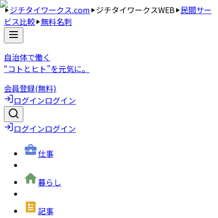
ジチタイワークス.com
ジチタイワークスWEB
民間サー
ビス比較
無料名刺
自治体で働く
“コトとヒト”を元気に。
会員登録(無料)
ログイン
ログイン
ログイン
ログイン
仕事
暮らし
記事