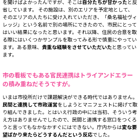
を聞けばよかったんですが、そこは
自分たちが甘かった
と反
省しています。 その施設は、別のエリアを予定地として、
そのエリアの人たちに受け入れていただき、「桑名福祉ヴィ
レッジ」という名前で別の場所にできたので、市民にとって
はいい結果になったと思います。それ以降、住民の合意を取
る際にはいくつかサンプルを取ってみる形で慎重にやってい
ます。ある意味、
貴重な経験をさせていただいた
と思ってい
ます。
――市の看板でもある官民連携はトライアンドエラー
の積み重ねだそうですが。
いまは市役所だけで課題解決ができる時代ではありません。
民間と連携して市政運営
をしようとマニフェストに掲げて取
り組んできました。とはいえ行政の中には当初、そういう考
え方はありませんでしたので、民間と連携する窓口をつくろ
うと言ってもなかなかすぐにはできない。庁内からは
変な要
望ばかり来たらどうするんだという反応
でした。