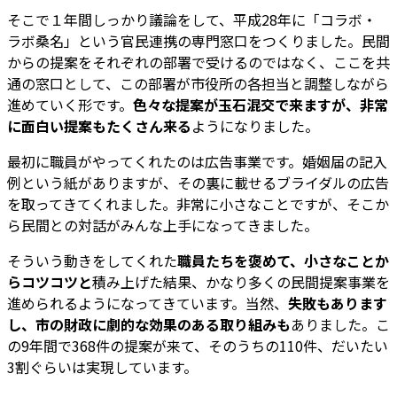
そこで１年間しっかり議論をして、平成28年に「コラボ・
ラボ桑名」という官民連携の専門窓口をつくりました。民間
からの提案をそれぞれの部署で受けるのではなく、ここを共
通の窓口として、この部署が市役所の各担当と調整しながら
進めていく形です。
色々な提案が玉石混交で来ますが、非常
に面白い提案もたくさん来る
ようになりました。
最初に職員がやってくれたのは広告事業です。婚姻届の記入
例という紙がありますが、その裏に載せるブライダルの広告
を取ってきてくれました。非常に小さなことですが、そこか
ら民間との対話がみんな上手になってきました。
そういう動きをしてくれた
職員たちを褒めて、小さなことか
らコツコツと
積み上げた結果、かなり多くの民間提案事業を
進められるようになってきています。当然、
失敗もあります
し、市の財政に劇的な効果のある取り組みも
ありました。こ
の9年間で368件の提案が来て、そのうちの110件、だいたい
3割ぐらいは実現しています。