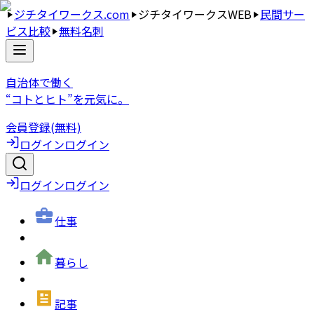
ジチタイワークス.com
ジチタイワークスWEB
民間サー
ビス比較
無料名刺
自治体で働く
“コトとヒト”を元気に。
会員登録(無料)
ログイン
ログイン
ログイン
ログイン
仕事
暮らし
記事