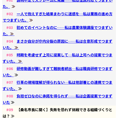
た。
≫
#02
一人で抱えすぎた結果まわりに迷惑を…私は業務の進め方
でつまずいた。
≫
#03
初めてのイベントなのに……私は農業体験講座でつまずい
た。
≫
#04
まさか自分が庁内分裂の原因に……私は合意形成でつまず
いた。
≫
#05
時期を考慮せず上司に提案して…私は上司への提案でつま
ずいた。
≫
#06
研修動画が難しすぎて離脱者続出…私は職員研修でつまず
いた。
≫
#07
行革の現場理解が得られない…私は他部署との連携でつま
ずいた。
≫
#08
負担ゼロなのに承諾を得られず……私は企画提案でつまず
いた
≫
#09
【桑名市長に聞く】失敗を恐れず挑戦できる組織づくりと
は？ ≫