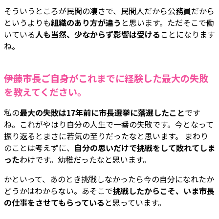
そういうところが民間の凄さで、民間人だから公務員だから
というよりも
組織のあり方が違う
と思います。ただそこで働
いている
人も当然、少なからず影響は受ける
ことになります
ね。
――伊藤市長ご自身がこれまでに経験した最大の失敗
を教えてください。
私の
最大の失敗は17年前に市長選挙に落選したこと
です
ね。これがやはり自分の人生で一番の失敗です。今となって
振り返るとまさに若気の至りだったなと思います。 まわり
のことは考えずに、
自分の思いだけで挑戦をして敗れてしま
った
わけです。幼稚だったなと思います。
かといって、あのとき挑戦しなかったら今の自分になれたか
どうかはわからない。あそこで
挑戦したからこそ、いま市長
の仕事をさせてもらっている
と思っています。