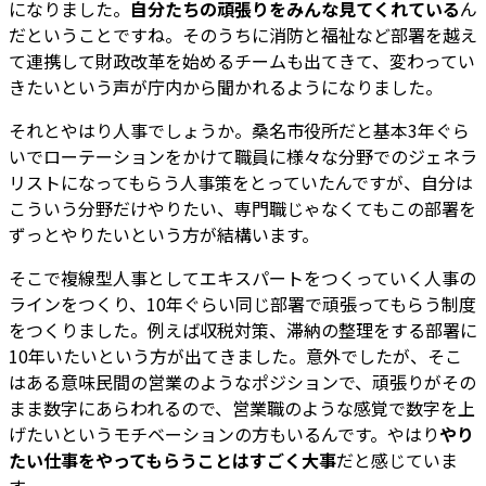
になりました。
自分たちの頑張りをみんな見てくれている
ん
だということですね。そのうちに消防と福祉など部署を越え
て連携して財政改革を始めるチームも出てきて、変わってい
きたいという声が庁内から聞かれるようになりました。
それとやはり人事でしょうか。桑名市役所だと基本3年ぐら
いでローテーションをかけて職員に様々な分野でのジェネラ
リストになってもらう人事策をとっていたんですが、自分は
こういう分野だけやりたい、専門職じゃなくてもこの部署を
ずっとやりたいという方が結構います。
そこで複線型人事としてエキスパートをつくっていく人事の
ラインをつくり、10年ぐらい同じ部署で頑張ってもらう制度
をつくりました。例えば収税対策、滞納の整理をする部署に
10年いたいという方が出てきました。意外でしたが、そこ
はある意味民間の営業のようなポジションで、頑張りがその
まま数字にあらわれるので、営業職のような感覚で数字を上
げたいというモチベーションの方もいるんです。やはり
やり
たい仕事をやってもらうことはすごく大事
だと感じていま
す。