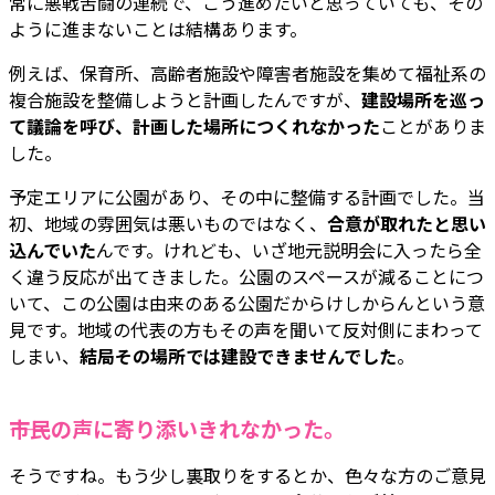
常に悪戦苦闘の連続で、こう進めたいと思っていても、その
ように進まないことは結構あります。
例えば、保育所、高齢者施設や障害者施設を集めて福祉系の
複合施設を整備しようと計画したんですが、
建設場所を巡っ
て議論を呼び、計画した場所につくれなかった
ことがありま
した。
予定エリアに公園があり、その中に整備する計画でした。当
初、地域の雰囲気は悪いものではなく、
合意が取れたと思い
込んでいた
んです。けれども、いざ地元説明会に入ったら全
く違う反応が出てきました。公園のスペースが減ることにつ
いて、この公園は由来のある公園だからけしからんという意
見です。地域の代表の方もその声を聞いて反対側にまわって
しまい、
結局その場所では建設できませんでした
。
――市民の声に寄り添いきれなかった。
そうですね。もう少し裏取りをするとか、色々な方のご意見