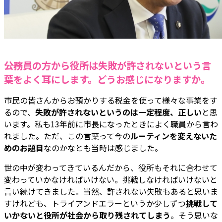
――公務員の方から役所は失敗が許されないという言
葉をよく耳にします。どうお感じになりますか。
市民の皆さんからお預かりする税金を使って様々な事業をす
るので、
失敗が許されないというのは一定程度、正しい
と思
います。私も13年前に市長になったときによく職員から言わ
れました。ただ、この言葉って今の
ルーティンを変えないた
めのお題目
なのかなとも当時は感じました。
世の中が変わってきているんだから、役所もそれに合わせて
変わっていかなければいけない。挑戦しなければいけないと
言い続けてきました。当然、許されない失敗もあると思いま
すけれども、トライアンドエラーというか少しずつ
挑戦して
いかないと役所が社会から取り残されてしまう
。そう思いな