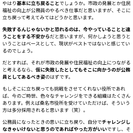
やはり
基本に立ち戻ること
でしょうか。市政の発展とか住民
福祉の向上が公務員のやるべき仕事だと思いますが、そこに
立ち戻って考えてみてはどうかと思います。
失敗するんじゃないかと恐れるのは、今やっていることと違
うことをする不安から
だと思いますが、何かしようと思うと
いうことはベースとして、現状がベストではないと感じてい
るのでしょう。
だとすれば、それが市政の発展や住民福祉の向上につながる
と考えるなら、
仮に失敗したとしてもそこに向かうのが公務
員としてあるべき姿
のはずです。
もしそこに立ち戻っても挑戦をさせてくれない役所であれ
ば、今のご時世、色々なチャレンジをできる組織はたくさん
あります。例えば桑名市役所を受けていただけば、そういう
方は多分採用されると思います（笑）。
公務員になったときの思いに立ち戻り、自分で
チャレンジし
なきゃいけないと思うのであればやった方がいい
ですし、そ