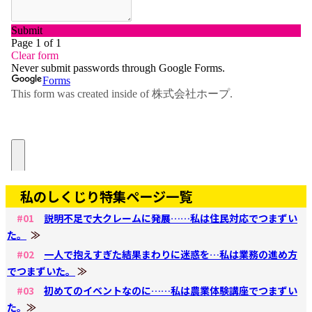
私のしくじり特集ページ一覧
#01
説明不足で大クレームに発展……私は住民対応でつまずい
た。
≫
#02
一人で抱えすぎた結果まわりに迷惑を…私は業務の進め方
でつまずいた。
≫
#03
初めてのイベントなのに……私は農業体験講座でつまずい
た。
≫