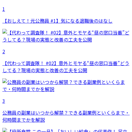
1
【おしえて！元公務員 #1】気になる退職後のはなし
2
【代わって調査隊！ #02】意外とモヤる“昼の窓口当番”どう
してる？現場の実態と改善の工夫を公開
3
公務員の副業はいつから解禁？できる副業例といくらまで・
何時間までかを解説