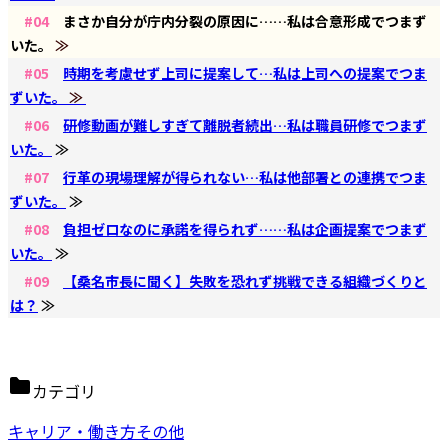
#04
まさか自分が庁内分裂の原因に……私は合意形成でつまず
いた。
≫
#05
時期を考慮せず上司に提案して…私は上司への提案でつま
ずいた。
≫
#06
研修動画が難しすぎて離脱者続出…私は職員研修でつまず
いた。
≫
#07
行革の現場理解が得られない…私は他部署との連携でつま
ずいた。
≫
#08
負担ゼロなのに承諾を得られず……私は企画提案でつまず
いた。
≫
#09
【桑名市長に聞く】失敗を恐れず挑戦できる組織づくりと
は？
≫
カテゴリ
キャリア・働き方その他