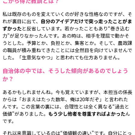
こから得た教訓とは？
私は既存のものを変えていくのが好きな性格なのですが、そ
れが裏目に出て、
自分のアイデアだけで突っ走ったことがま
ずかった
と反省しています。若かったこともあり“巻き込む
力”が足りなかったんです。あの時は、相手を理屈で動かそ
うとした。予算とか、負担とか、集客とか。そして、農政課
の職員が積み重ねてきたことには全然目を向けていませんで
した。「生意気なやつ」と思われても仕方ありません。
――自治体の中では、そうした傾向があるのでしょう
か？
あるかもしれませんね。今も覚えていますが、本担当の係長
からは「おまえはたった数年、俺は20年だぞ」と言われた
んです。この言葉の裏には、合理性とは全く異なる“過去と
価値”がありました。
もう少し他者を尊重すればよかった
ん
です。
それ以来意識しているのは“価値観の違い”です。自分にとっ