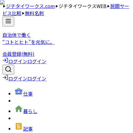
ジチタイワークス.com
ジチタイワークスWEB
民間サー
ビス比較
無料名刺
自治体で働く
“コトとヒト”を元気に。
会員登録(無料)
ログイン
ログイン
ログイン
ログイン
仕事
暮らし
記事