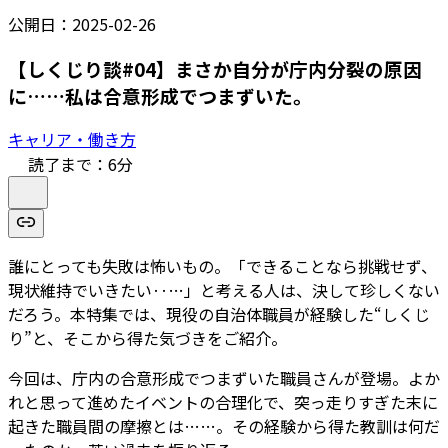
公開日：
2025-02-26
【しくじり談#04】まさか自分が庁内分裂の原因
に……私は合意形成でつまずいた。
キャリア・働き方
読了まで：
6
分
誰にとっても失敗は怖いもの。「できることなら挑戦せず、
現状維持でいきたい‥…」と考える人は、決して珍しくない
だろう。本特集では、現役の自治体職員が経験した“しくじ
り”と、そこから得た気づきをご紹介。
今回は、庁内の合意形成でつまずいた職員さんが登場。よか
れと思って進めたイベントの合理化で、突っ走りすぎた末に
起きた職員間の摩擦とは……。その経験から得た教訓は何だ