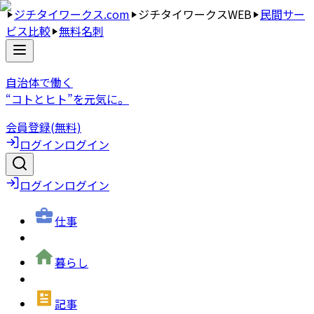
ジチタイワークス.com
ジチタイワークスWEB
民間サー
ビス比較
無料名刺
自治体で働く
“コトとヒト”を元気に。
会員登録(無料)
ログイン
ログイン
ログイン
ログイン
仕事
暮らし
記事