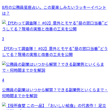
8月の公務員星座占い。この夏楽しみたいラッキーイベント
は？
3
【代わって調査隊！ #02】意外とモヤる“昼の窓口当番”どう
してる？現場の実態と改善の工夫を公開
4
公務員の副業はいつから解禁？できる副業例といくらまで・
何時間までかを解説