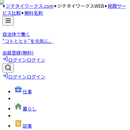
ジチタイワークス.com
ジチタイワークスWEB
民間サー
ビス比較
無料名刺
自治体で働く
“コトとヒト”を元気に。
会員登録(無料)
ログイン
ログイン
ログイン
ログイン
仕事
暮らし
記事