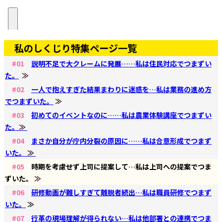
私のしくじり特集ページ一覧
#01
説明不足で大クレームに発展……私は住民対応でつまずい
た。
≫
#02
一人で抱えすぎた結果まわりに迷惑を…私は業務の進め方
でつまずいた。
≫
#03
初めてのイベントなのに……私は農業体験講座でつまずい
た。
≫
#04
まさか自分が庁内分裂の原因に……私は合意形成でつまず
いた。
≫
#05
時期を考慮せず上司に提案して…私は上司への提案でつま
ずいた。
≫
#06
研修動画が難しすぎて離脱者続出…私は職員研修でつまず
いた。
≫
#07
行革の現場理解が得られない…私は他部署との連携でつま