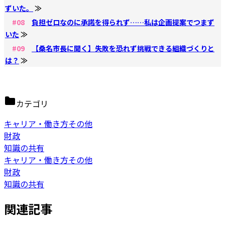
ずいた。
≫
#08
負担ゼロなのに承諾を得られず……私は企画提案でつまず
いた
≫
#09
【桑名市長に聞く】失敗を恐れず挑戦できる組織づくりと
は？
≫
カテゴリ
キャリア・働き方その他
財政
知識の共有
キャリア・働き方その他
財政
知識の共有
関連記事