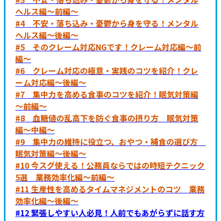
ヘルス編～前編～
#4 不安・落ち込み・憂鬱から身を守る！メンタル
ヘルス編～後編～
#5 そのクレーム対応NGです！クレーム対応編～前
編～
#6 クレーム対応の極意・実践のコツを紹介！クレ
ーム対応編～後編～
#7 集中力を高める食事のコツを紹介！眠気対策編
～前編～
#8 血糖値の乱高下を防ぐ食事の摂り方 眠気対策
編～中編～
#9 集中力の維持に役立つ、おやつ・補食の選び方
眠気対策編～後編～
#10 今スグ使える！公務員ならではの時短テクニック
5選 業務効率化編～前編～
#11 生産性を高めるタイムマネジメントのコツ 業務
効率化編～後編～
#12 緊張しやすい人必見！人前でもあがらずに話す方