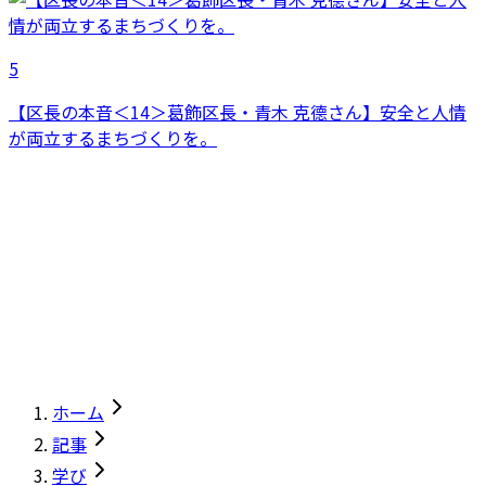
5
【区長の本音＜14＞葛飾区長・青木 克德さん】安全と人情
が両立するまちづくりを。
ホーム
記事
学び