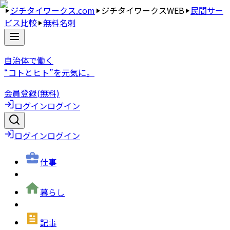
ジチタイワークス.com
ジチタイワークスWEB
民間サー
ビス比較
無料名刺
自治体で働く
“コトとヒト”を元気に。
会員登録(無料)
ログイン
ログイン
ログイン
ログイン
仕事
暮らし
記事