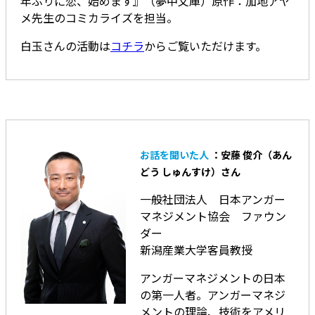
年ぶりに恋、始めます』（夢中文庫）原作：加地アヤ
メ先生のコミカライズを担当。
白玉さんの活動は
コチラ
からご覧いただけます。
お話を聞いた人
：安藤 俊介（あん
どう しゅんすけ）さん
一般社団法人 日本アンガー
マネジメント協会 ファウン
ダー
新潟産業大学客員教授
アンガーマネジメントの日本
の第一人者。アンガーマネジ
メントの理論、技術をアメリ