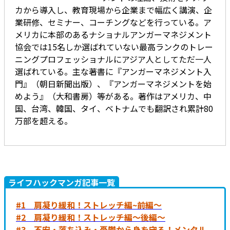
カから導入し、教育現場から企業まで幅広く講演、企
業研修、セミナー、コーチングなどを行っている。ア
メリカに本部のあるナショナルアンガーマネジメント
協会では15名しか選ばれていない最高ランクのトレー
ニングプロフェッショナルにアジア人としてただ一人
選ばれている。主な著書に『アンガーマネジメント入
門』（朝日新聞出版）、『アンガーマネジメントを始
めよう』（大和書房）等がある。著作はアメリカ、中
国、台湾、韓国、タイ、ベトナムでも翻訳され累計80
万部を超える。
ライフハックマンガ記事一覧
#1 肩凝り緩和！ストレッチ編~前編～
#2 肩凝り緩和！ストレッチ編～後編～
#3 不安・落ち込み・憂鬱から身を守る！メンタル