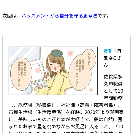
次回は、
ハラスメントから自分を守る思考法
です。
著者
：白
玉 なこさ
ん
佐賀県多
久市職員
として10
年間勤務
し、総務課（秘書係）、福祉課（高齢・障害者係）、
市民生活課（生活環境係）を経験。2020年より漫画家
に。美味しいものと花と本が大好きで、夢は自然に囲
まれたお家で星を眺めながらお風呂に入ること。『10