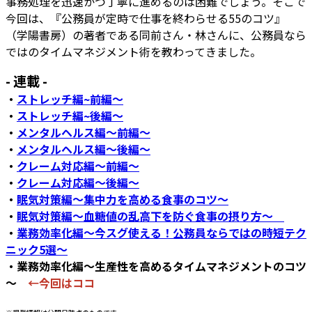
事務処理を迅速かつ丁寧に進めるのは困難でしょう。そこで
今回は、『公務員が定時で仕事を終わらせる55のコツ』
（学陽書房）の著者である同前さん・林さんに、公務員なら
ではのタイムマネジメント術を教わってきました。
- 連載 -
・
ストレッチ編~前編～
・
ストレッチ編~後編～
・
メンタルヘルス編～前編～
・
メンタルヘルス編～後編～
・
クレーム対応編～前編～
・
クレーム対応編～後編～
・
眠気対策編～集中力を高める食事のコツ～
・
眠気対策編～血糖値の乱高下を防ぐ食事の摂り方～
・
業務効率化編～今スグ使える！公務員ならではの時短テク
ニック5選～
・業務効率化編～生産性を高めるタイムマネジメントのコツ
～
←今回はココ