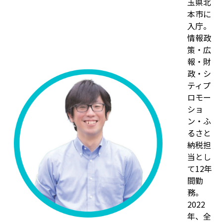
玉県北
本市に
入庁。
情報政
策・広
報・財
政・シ
ティプ
ロモー
ショ
ン・ふ
るさと
納税担
当とし
て12年
間勤
務。
2022
年、全