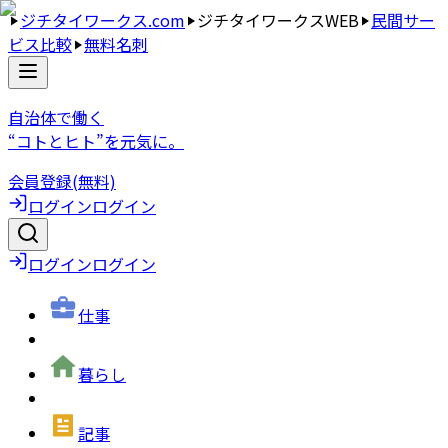
ジチタイワークス.com
ジチタイワークスWEB
民間サー
ビス比較
無料名刺
自治体で働く
“コトとヒト”を元気に。
会員登録(無料)
ログイン
ログイン
ログイン
ログイン
仕事
暮らし
記事