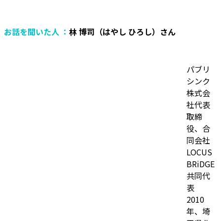
お話を聞いた人 ：
林 博司（はやし ひろし）さん
パブリ
シンク
株式会
社代表
取締
役、合
同会社
LOCUS
BRiDGE
共同代
表
2010
年、埼