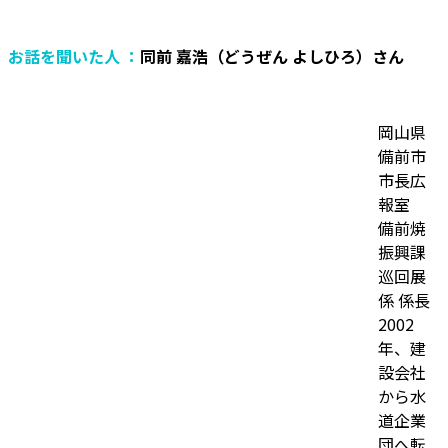
お話を聞いた人 ：
同前 嘉浩（どうぜん よしひろ）さん
岡山県
備前市
市長広
報室
備前焼
振興課
巡回展
係 係長
2002
年、建
設会社
から水
道企業
団へ転