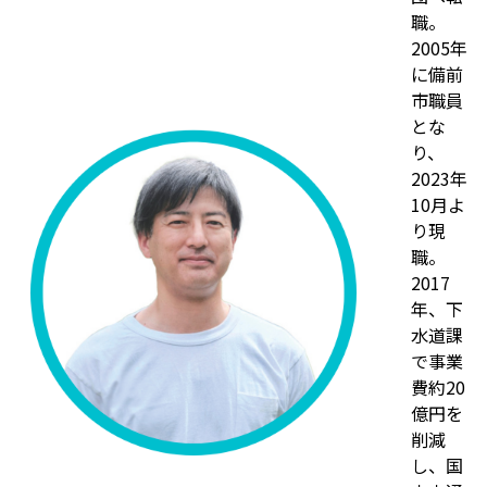
職。
2005年
に備前
市職員
とな
り、
2023年
10月よ
り現
職。
2017
年、下
水道課
で事業
費約20
億円を
削減
し、国