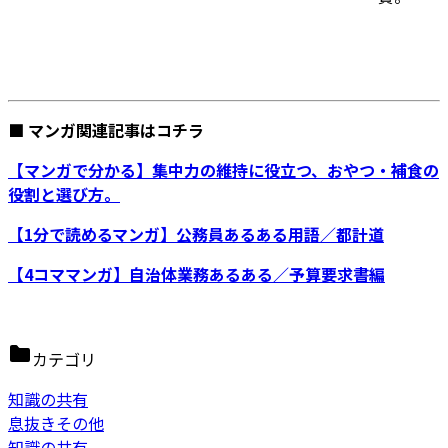
■ マンガ関連記事はコチラ
【マンガで分かる】集中力の維持に役立つ、おやつ・補食の
役割と選び方。
【1分で読めるマンガ】公務員あるある用語／都計道
【4コママンガ】自治体業務あるある／予算要求書編
カテゴリ
知識の共有
息抜きその他
知識の共有