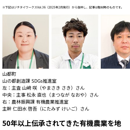
※下記はジチタイワークスVol.36（2025年2月発行）から抜粋し、記事は取材時のものです。
山都町
山の都創造課 SDGs推進室
左：主査 山﨑 咲（やまさき さき）さん
中央：主事 松永 直也（まつなが なおや）さん
右：農林振興課 有機農業推進室
主幹 仁田水 啓吾（にたみず けいご）さん
50年以上伝承されてきた有機農業を地