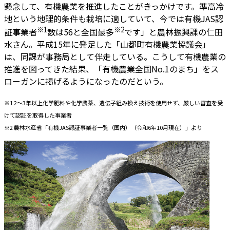
懸念して、有機農業を推進したことがきっかけです。準高冷
地という地理的条件も栽培に適していて、今では有機JAS認
※1
※2
証事業者
数は56と全国最多
です」と農林振興課の仁田
水さん。平成15年に発足した「山都町有機農業協議会」
は、同課が事務局として伴走している。こうして有機農業の
推進を図ってきた結果、「有機農業全国No.1のまち」をス
ローガンに掲げるようになったのだという。
※1 2～3年以上化学肥料や化学農薬、遺伝子組み換え技術を使用せず、厳しい審査を受
けて認証を取得した事業者
※2 農林水産省「有機JAS認証事業者一覧（国内）（令和6年10月現在）」より