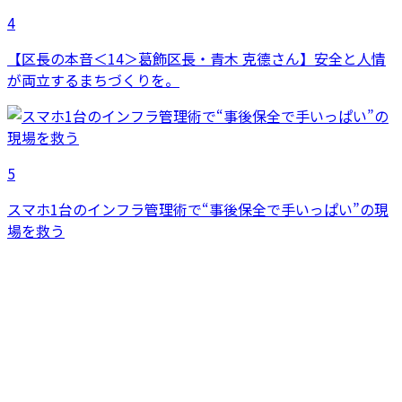
4
【区長の本音＜14＞葛飾区長・青木 克德さん】安全と人情
が両立するまちづくりを。
5
スマホ1台のインフラ管理術で“事後保全で手いっぱい”の現
場を救う