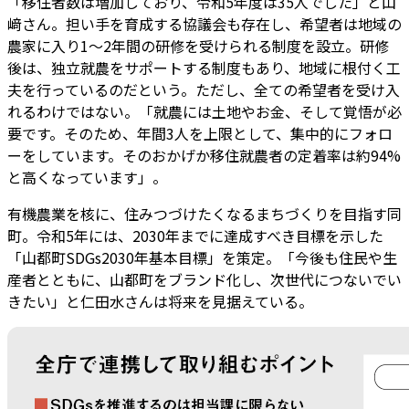
「移住者数は増加しており、令和5年度は35人でした」と山
﨑さん。担い手を育成する協議会も存在し、希望者は地域の
農家に入り1～2年間の研修を受けられる制度を設立。研修
後は、独立就農をサポートする制度もあり、地域に根付く工
夫を行っているのだという。ただし、全ての希望者を受け入
れるわけではない。「就農には土地やお金、そして覚悟が必
要です。そのため、年間3人を上限として、集中的にフォロ
ーをしています。そのおかげか移住就農者の定着率は約94%
と高くなっています」。
有機農業を核に、住みつづけたくなるまちづくりを目指す同
町。令和5年には、2030年までに達成すべき目標を示した
「山都町SDGs2030年基本目標」を策定。「今後も住民や生
産者とともに、山都町をブランド化し、次世代につないでい
きたい」と仁田水さんは将来を見据えている。