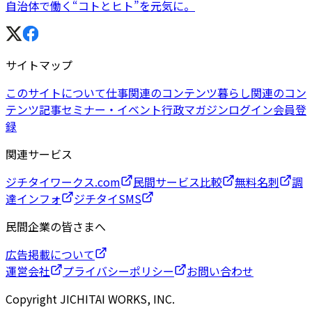
自治体で働く“コトとヒト”を元気に。
サイトマップ
このサイトについて
仕事関連のコンテンツ
暮らし関連のコン
テンツ
記事
セミナー・イベント
行政マガジン
ログイン
会員登
録
関連サービス
ジチタイワークス.com
民間サービス比較
無料名刺
調
達インフォ
ジチタイSMS
民間企業の皆さまへ
広告掲載について
運営会社
プライバシーポリシー
お問い合わせ
Copyright JICHITAI WORKS, INC.