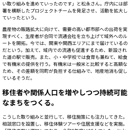
い取り組みを進めていったのです」と松永さん。庁内には部
署を横断したプロジェクトチームを発足させ、活動を拡大し
ていったという。
農産物の販路拡大に向けて、需要の高い都市部への出荷を実
現すべく、生産者が合同で流通会社を立ち上げて域外へのル
ートを開拓。今では、関東や関西エリアにまで届けているの
だという。加えて、域内での流通も促進するため、新設され
た道の駅で販売。また、小・中学校では食育も兼ねて、給食
で有機米の提供を行う。有機米は一般米と比較すると高額な
ため、その差額を同町が負担する仕組みで、地産地消も促し
ているそうだ。
移住者や関係人口を増やしつつ持続可能
なまちをつくる。
こうした取り組みと並行して、移住施策にも注力してきた。
相談窓口を設置し、移住体験ツアーや住居支援などを実施。