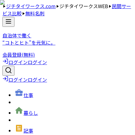
ジチタイワークス.com
ジチタイワークスWEB
民間サー
ビス比較
無料名刺
自治体で働く
“コトとヒト”を元気に。
会員登録(無料)
ログイン
ログイン
ログイン
ログイン
仕事
暮らし
記事