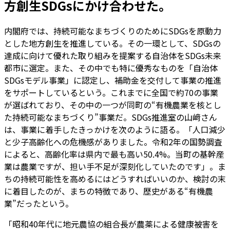
方創生SDGsにかけ合わせた。
内閣府では、持続可能なまちづくりのためにSDGsを原動力
とした地方創生を推進している。その一環として、SDGsの
達成に向けて優れた取り組みを提案する自治体をSDGs未来
都市に選定。また、その中でも特に優秀なものを「自治体
SDGsモデル事業」に認定し、補助金を交付して事業の推進
をサポートしているという。これまでに全国で約70の事業
が選ばれており、その中の一つが同町の“有機農業を核とし
た持続可能なまちづくり”事業だ。SDGs推進室の山﨑さん
は、事業に着手したきっかけを次のように語る。「人口減少
と少子高齢化への危機感がありました。令和2年の国勢調査
によると、高齢化率は県内で最も高い50.4%。当町の基幹産
業は農業ですが、担い手不足が深刻化していたのです」。ま
ちの持続可能性を高めるにはどうすればいいのか、検討の末
に着目したのが、まちの特徴であり、歴史がある“有機農
業”だったという。
「昭和40年代に地元農協の組合長が農薬による健康被害を