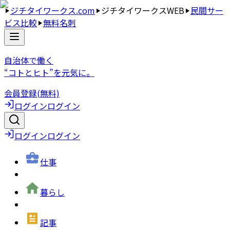
ジチタイワークス.com
ジチタイワークスWEB
民間サー
ビス比較
無料名刺
自治体で働く
“コトとヒト”を元気に。
会員登録(無料)
ログイン
ログイン
ログイン
ログイン
仕事
暮らし
記事