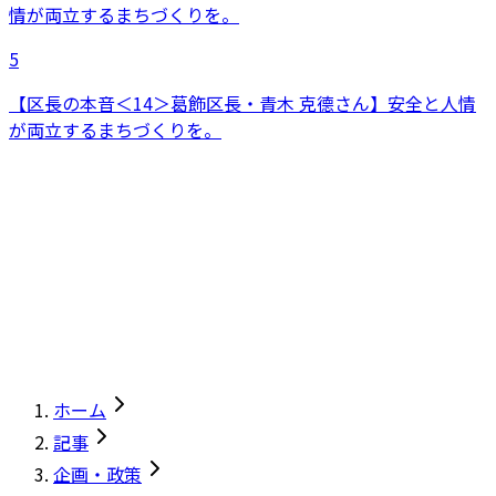
5
【区長の本音＜14＞葛飾区長・青木 克德さん】安全と人情
が両立するまちづくりを。
ホーム
記事
企画・政策