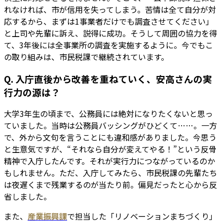
れなければ、市が信用を失ってしまう。苦情は全て自分が対
応するから、まずは1事業者だけでも調査させてください」
と上司や先輩に訴え、説得に成功。そうして周囲の協力を得
て、3年後には全事業所の調査を実施するように。今でもこ
の取り組みは、市民税課で継続されています。
Q. 入庁直後から改善を重ねていく、安高さんの実
行力の源は？
大学3年生の頃まで、公務員には絶対になりたくないと思っ
ていました。当時は公務員バッシングがひどくて……。一方
で、外から文句を言うことにも違和感がありました。今思う
と生意気ですが、“それなら自分が変えてやる！”という反骨
精神で入庁したんです。それが実行力につながっているのか
もしれません。ただ、入庁してみたら、市民税課の先輩たち
は夜遅くまで残業するのが当たり前。偏見だったと心から反
省しました。
また、
産業振興課
で担当した「リノベーションまちづくり」