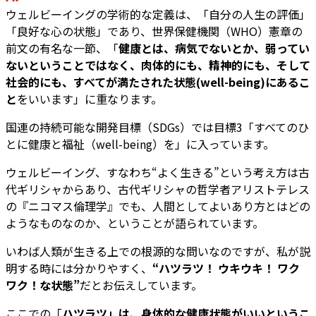
ウェルビーイングの学術的な定義は、「自分の人生の評価」
「良好な心の状態」であり、世界保健機関（WHO）憲章の
前文の有名な一節、「
健康とは、病気でないとか、弱ってい
ないということではなく、肉体的にも、精神的にも、そして
社会的にも、すべてが満たされた状態(well-being)にあるこ
と
をいいます」に重なります。
国連の持続可能な開発目標（SDGs）では目標3「すべてのひ
とに健康と福祉（well-being）を」に入っています。
ウェルビーイング、すなわち“よく生きる”という考え方は古
代ギリシャからあり、古代ギリシャの哲学者アリストテレス
の『ニコマス倫理学』でも、人間としてよいあり方とはどの
ようなものなのか、ということが語られています。
いわば人類が生きる上での根源的な問いなのですが、私が説
明する時には分かりやすく、
“ハツラツ！ ウキウキ！ ワク
ワク！な状態”
だとお伝えしています。
ここでの「
ハツラツ」は、身体的な健康状態がいいというこ