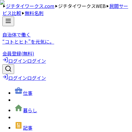
ジチタイワークス.com
ジチタイワークスWEB
民間サー
ビス比較
無料名刺
自治体で働く
“コトとヒト”を元気に。
会員登録(無料)
ログイン
ログイン
ログイン
ログイン
仕事
暮らし
記事