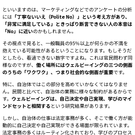
といいますのは、マーケティングなどでのアンケートの分析
には
「丁寧ないいえ（Polite No）」という考え方があり、
「非常に満足している」ときっぱり断言できない人の本音は
「No」に近い
のかもしれません。
その視点で見ると、一般職員の95％以上が何らかの不満を
抱えている可能性があるということになります。もしそうだ
としたら、看過できない数字ですよね。これは官民問わず同
様なのですが、
働く場所にはウェルビーイングの三つの側面
のうちの「ワクワク」、つまり社会的な側面が重要
です。
特に、自治体ではこの部分を高めていかなくてはなりませ
ん。民間と比べて、自治体の業務に様々な制約があるからで
す。
ウェルビーイングは、自己決定や自己実現、学びのマイ
ンドセットと相関する
という研究結果があります。
しかし、自治体の仕事は法定事務が多く、そこで働く方が能
動的に自己決定や自己実現ができる場面が限られています。
法定事務の多くはルーティン化されており、学びのプロセス