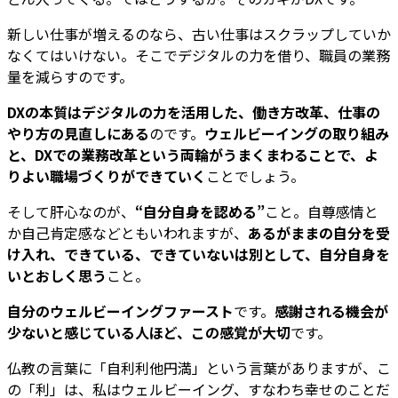
新しい仕事が増えるのなら、古い仕事はスクラップしていか
なくてはいけない。そこでデジタルの力を借り、職員の業務
量を減らすのです。
DXの本質はデジタルの力を活用した、働き方改革、仕事の
やり方の見直しにある
のです。
ウェルビーイングの取り組み
と、DXでの業務改革という両輪がうまくまわることで、よ
りよい職場づくりができていく
ことでしょう。
そして肝心なのが、
“自分自身を認める”
こと。自尊感情と
か自己肯定感などともいわれますが、
あるがままの自分を受
け入れ、できている、できていないは別として、自分自身を
いとおしく思う
こと。
自分のウェルビーイングファースト
です。
感謝される機会が
少ないと感じている人ほど、この感覚が大切
です。
仏教の言葉に「自利利他円満」という言葉がありますが、こ
の「利」は、私はウェルビーイング、すなわち幸せのことだ