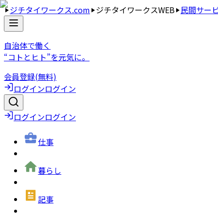
ジチタイワークス.com
ジチタイワークスWEB
民間サー
自治体で働く
“コトとヒト”を元気に。
会員登録(無料)
ログイン
ログイン
ログイン
ログイン
仕事
暮らし
記事