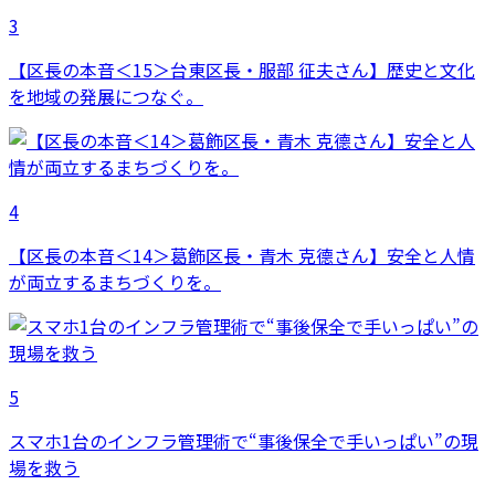
3
【区長の本音＜15＞台東区長・服部 征夫さん】歴史と文化
を地域の発展につなぐ。
4
【区長の本音＜14＞葛飾区長・青木 克德さん】安全と人情
が両立するまちづくりを。
5
スマホ1台のインフラ管理術で“事後保全で手いっぱい”の現
場を救う