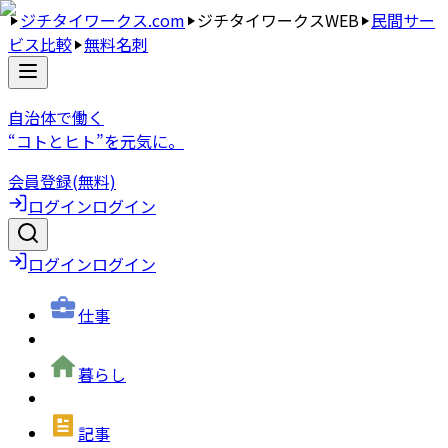
ジチタイワークス.com
ジチタイワークスWEB
民間サー
ビス比較
無料名刺
自治体で働く
“コトとヒト”を元気に。
会員登録(無料)
ログイン
ログイン
ログイン
ログイン
仕事
暮らし
記事