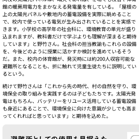
館の暖房用電力をまかなえる発電量を有している。「屋根の
上の太陽光パネルや敷地内の蓄電設備を実際に眺めること
で、校内で使っている電気が生み出されていることを実感で
きます。小学校の高学年の社会科に、環境教育の単元が盛り
込まれますが、教科書だけで学ぶよりも理解が深まると期待
しています」と野竹さん。社会科の担当教諭もこれらの設備
を、今後どのように授業に活かすか検討を進めているそう
だ。また、校内の体育館が、発災時には約200人収容可能な
避難所となることも、折に触れて児童生徒たちに説明してい
るという。
続けて野竹さんは「これから先の時代、村の自然を守り、環
境保全の取り組みを実践するのは子どもたちです。太陽光発
電はもちろん、バッテリーをリユース活用している蓄電設備
も身近にあることで、環境保全に向けた意識が少しでも高ま
ってくれればと思っています」と期待を込めた。