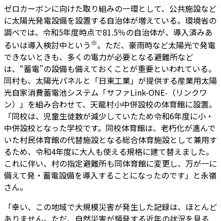
ゼロカーボンに向けた取り組みの一環として、公共施設など
に太陽光発電設備を設置する自治体が増えている。環境省の
調べでは、令和5年度時点で81.5％の自治体が、導入済みあ
※
るいは導入検討中という
。ただ、豪雨時など太陽光で発電
できないときも、多くの電力が必要となる避難所など
は、“蓄電”の設備も備えておくことが重要といわれている。
同村も、太陽光パネルと「日東工業」が提供する産業用太陽
光自家消費蓄電池システム「サファLink-ONE-（リンクワ
ン）」を組み合わせて、天龍村小中併設校の体育館に設置。
「同校は、児童生徒数が減少していたため令和6年度に小・
中併設校となった学校です。同校体育館は、老朽化が進んで
いた村民体育館の代替施設となる総合体育施設として兼用す
るため、令和4年度に大人も使える規格に建て替えました。
これに伴い、村の指定避難所も同体育館に変更し、万が一に
備えて発・蓄電設備を導入することになったのです」と永嶺
さん。
「幸い、この地域で大規模災害が発生した記録は、ほとんど
ありません。ただ、自然災害が頻発する近年の状況を見る