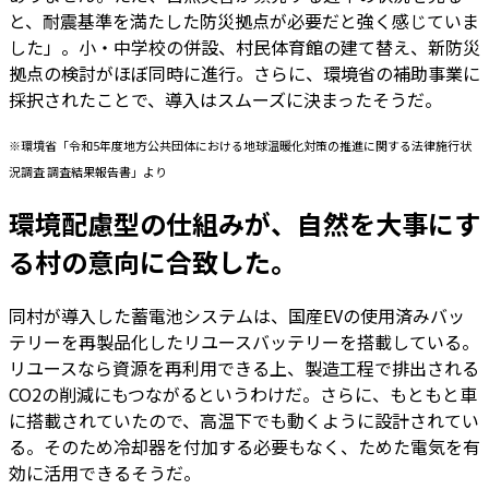
と、耐震基準を満たした防災拠点が必要だと強く感じていま
した」。小・中学校の併設、村民体育館の建て替え、新防災
拠点の検討がほぼ同時に進行。さらに、環境省の補助事業に
採択されたことで、導入はスムーズに決まったそうだ。
※環境省「令和5年度地方公共団体における地球温暖化対策の推進に関する法律施行状
況調査 調査結果報告書」より
環境配慮型の仕組みが、自然を大事にす
る村の意向に合致した。
同村が導入した蓄電池システムは、国産EVの使用済みバッ
テリーを再製品化したリユースバッテリーを搭載している。
リユースなら資源を再利用できる上、製造工程で排出される
CO2の削減にもつながるというわけだ。さらに、もともと車
に搭載されていたので、高温下でも動くように設計されてい
る。そのため冷却器を付加する必要もなく、ためた電気を有
効に活用できるそうだ。