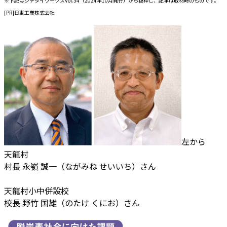
※下記はジチタイワークスVol.34（2024年10月発行）から抜粋し、記事は取材時のものです。
[PR]日東工業株式会社
左から
天龍村
村長 永嶺 誠一（ながみね せいいち）さん
天龍村小中併設校
校長 野竹 国雄（のたけ くにお）さん