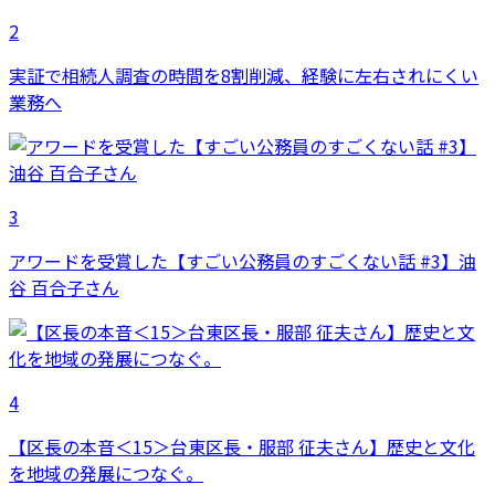
2
実証で相続人調査の時間を8割削減、経験に左右されにくい
業務へ
3
アワードを受賞した【すごい公務員のすごくない話 #3】油
谷 百合子さん
4
【区長の本音＜15＞台東区長・服部 征夫さん】歴史と文化
を地域の発展につなぐ。