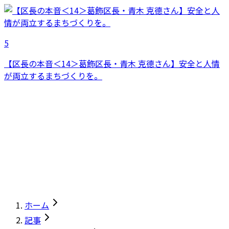
5
【区長の本音＜14＞葛飾区長・青木 克德さん】安全と人情
が両立するまちづくりを。
ホーム
記事