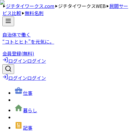
ジチタイワークス.com
ジチタイワークスWEB
民間サー
ビス比較
無料名刺
自治体で働く
“コトとヒト”を元気に。
会員登録(無料)
ログイン
ログイン
ログイン
ログイン
仕事
暮らし
記事