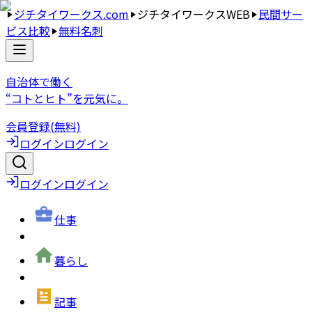
ジチタイワークス.com
ジチタイワークスWEB
民間サー
ビス比較
無料名刺
自治体で働く
“コトとヒト”を元気に。
会員登録(無料)
ログイン
ログイン
ログイン
ログイン
仕事
暮らし
記事