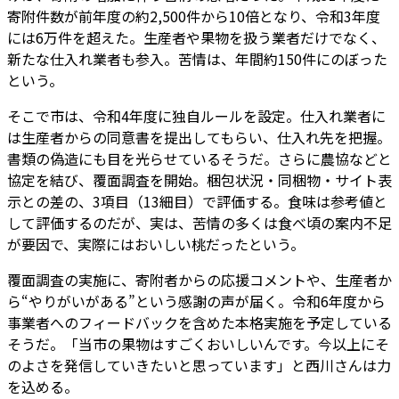
寄附件数が前年度の約2,500件から10倍となり、令和3年度
には6万件を超えた。生産者や果物を扱う業者だけでなく、
新たな仕入れ業者も参入。苦情は、年間約150件にのぼった
という。
そこで市は、令和4年度に独自ルールを設定。仕入れ業者に
は生産者からの同意書を提出してもらい、仕入れ先を把握。
書類の偽造にも目を光らせているそうだ。さらに農協などと
協定を結び、覆面調査を開始。梱包状況・同梱物・サイト表
示との差の、3項目（13細目）で評価する。食味は参考値と
して評価するのだが、実は、苦情の多くは食べ頃の案内不足
が要因で、実際にはおいしい桃だったという。
覆面調査の実施に、寄附者からの応援コメントや、生産者か
ら“やりがいがある”という感謝の声が届く。令和6年度から
事業者へのフィードバックを含めた本格実施を予定している
そうだ。「当市の果物はすごくおいしいんです。今以上にそ
のよさを発信していきたいと思っています」と西川さんは力
を込める。