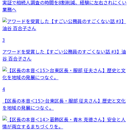
実証で相続人調査の時間を8割削減、経験に左右されにくい
業務へ
3
アワードを受賞した【すごい公務員のすごくない話 #3】油
谷 百合子さん
4
【区長の本音＜15＞台東区長・服部 征夫さん】歴史と文化
を地域の発展につなぐ。