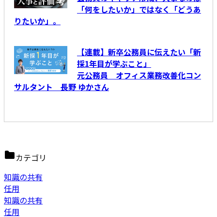
「何をしたいか」ではなく「どうあ
りたいか」。
【連載】新卒公務員に伝えたい「新
採1年目が学ぶこと」
元公務員 オフィス業務改善化コン
サルタント 長野 ゆかさん
カテゴリ
知識の共有
任用
知識の共有
任用