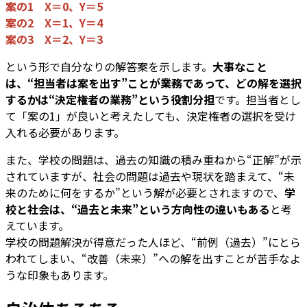
案の1 X＝0、Y＝5
案の2 X＝1、Y＝4
案の3 X＝2、Y＝3
という形で自分なりの解答案を示します。
大事なこと
は、“担当者は案を出す”ことが業務であって、どの解を選択
するかは“決定権者の業務”という役割分担
です。担当者とし
て「案の1」が良いと考えたしても、決定権者の選択を受け
入れる必要があります。
また、学校の問題は、過去の知識の積み重ねから“正解”が示
されていますが、社会の問題は過去や現状を踏まえて、“未
来のために何をするか”という解が必要とされますので、
学
校と社会は、“過去と未来”という方向性の違いもある
と考
えています。
学校の問題解決が得意だった人ほど、“前例（過去）”にとら
われてしまい、“改善（未来）”への解を出すことが苦手なよ
うな印象もあります。