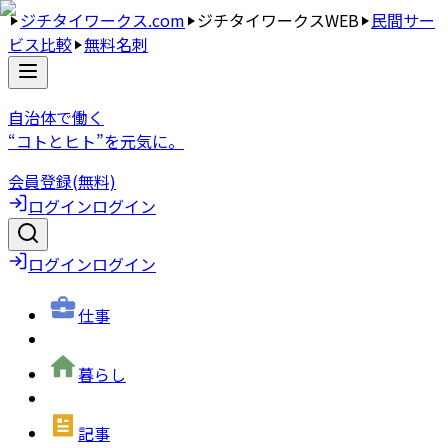
ジチタイワークス.com
ジチタイワークスWEB
民間サー
ビス比較
無料名刺
自治体で働く
“コトとヒト”を元気に。
会員登録(無料)
ログイン
ログイン
ログイン
ログイン
仕事
暮らし
記事