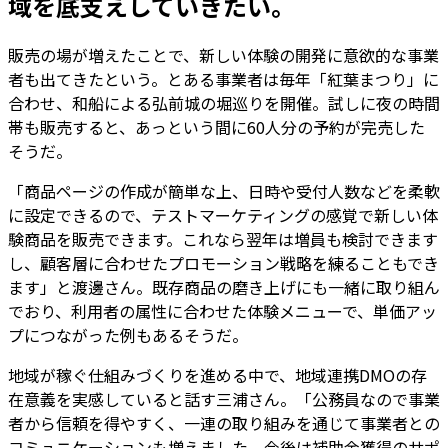
域を底支えしていきたい。
販売の場が増えたことで、新しい体験の開発に意欲的な事業
者も出てきたという。とある事業者は毎年「紅葉まつり」に
合わせ、和船による弘前城の堀巡りを開催。試しに夜の時間
帯も販売すると、あっという間に60人分の予約が完売した
そうだ。
「商品ページの作成が簡単な上、日時や受付人数などを柔軟
に設定できるので、テストマーケティングの感覚で新しい体
験商品を販売できます。これなら翌年は増員も検討できます
し、顧客層に合わせたプロモーション戦略を練ることもでき
ます」と渡邊さん。既存商品の磨き上げにも一緒に取り組ん
でおり、利用者の属性に合わせた体験メニューで、単価アッ
プにつながった例もあるそうだ。
地域が稼ぐ仕組みづくりを進める中で、地域連携DMOの存
在意義を実感していると話す三浦さん。「公務員なので事業
者から信頼を得やすく、一連の取り組みを通じて事業者との
コミュニケーションも増えました。今後は補助金獲得のサポ