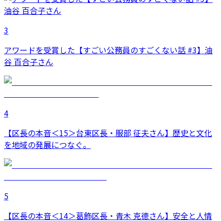
3
アワードを受賞した【すごい公務員のすごくない話 #3】油
谷 百合子さん
4
【区長の本音＜15＞台東区長・服部 征夫さん】歴史と文化
を地域の発展につなぐ。
5
【区長の本音＜14＞葛飾区長・青木 克德さん】安全と人情