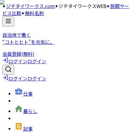
ジチタイワークス.com
ジチタイワークスWEB
民間サー
ビス比較
無料名刺
自治体で働く
“コトとヒト”を元気に。
会員登録(無料)
ログイン
ログイン
ログイン
ログイン
仕事
暮らし
記事