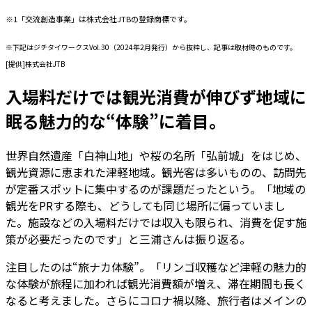
※1「交流創造事業」は株式会社JTBの登録商標です。
※下記はジチタイワークスVol.30（2024年2月発行）から抜粋し、記事は取材時のものです。
[提供]株式会社JTB
入場料だけでは観光消費が伸びず地域に
眠る魅力的な“体験”に着目。
世界自然遺産「白神山地」や桜の名所「弘前城」をはじめ、
観光資源に恵まれた津軽地域。観光客は多いものの、訪問先
が定番スポットに集中するのが課題だったという。「地域の
観光をPRする際も、どうしても同じ場所に偏っていまし
た。施設などの入場料だけでは収入も限られ、消費を促す施
策が必要だったのです」と三浦さんは振り返る。
注目したのは“旅ナカ体験”。「リンゴ収穫など津軽の魅力的
な体験が旅程に加われば観光消費額が増え、滞在期間も長く
なると考えました。さらにコロナ禍以降、旅行者はメインの