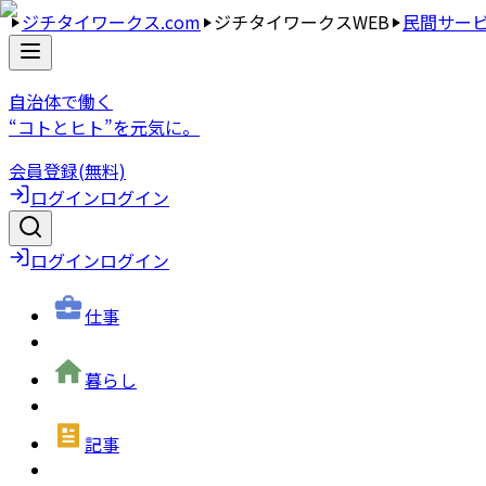
ジチタイワークス.com
ジチタイワークスWEB
民間サー
自治体で働く
“コトとヒト”を元気に。
会員登録(無料)
ログイン
ログイン
ログイン
ログイン
仕事
暮らし
記事