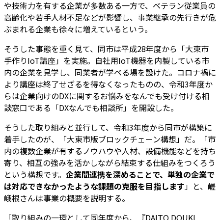
や技術力を有する企業が多数ある一方で、ベテラン従業員の
高齢化や若手人材不足などが影響し、事業継承の先行きが危
ぶまれる企業も徐々に増えているという。
そうした事態を重く見て、同市は平成28年度から「大東市
手作りIoT講座」を実施。自社用IoT機器を内製している市
内の企業を見学し、同業者が学べる場を設けた。コロナ禍に
より講座は終了せざるを得なくなったものの、令和3年度か
らは企業向けのDXに関するお悩みをなんでも受け付ける相
談窓口である「DXなんでも相談所」を開設した。
そうした取り組みと並行して、令和3年度から同市が構築に
着手したのが、「大東市版ブロックチェーン構想」だ。「市
内の複数企業が有するノウハウや人材、設備機能などを持ち
寄り、相互の強みを活かしながら結束する仕組みをつくろう
という構想です。
企業間連携を深めることで、単独の企業で
は対応できなかったような課題の克服を目指します
」と、嵯
峨根さんは事業の概要を説明する。
「取り組みの一環として同年度から、『DAITO DOUKI