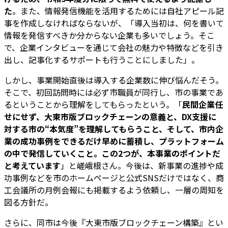
た
。また、情報発信機能を活用するためには自社アピール記
事を作成しなければならないが、「導入当初は、何を書いて
情報を発信すべきか分からない企業も多いでしょう。そこ
で、企業インタビューを通じて会社の魅力や特徴などを引き
出し、記事化するサポートも行うことにしました」。
しかし、事業開始直後は導入する企業数に伸び悩んだそう。
そこで、初回訪問時には必ず市職員が同行し、市の事業であ
るということから理解をしてもらったという。「
民間企業任
せにせず、大東市版ブロックチェーンの意義と、DX支援に
対する市の“本気度”を理解してもらうこと、そして、市内企
業の成功事例をできるだけ早めに蓄積し、プラットフォーム
の中で発信していくこと。この2つが、本事業のポイントだ
と考えています
」と嵯峨根さん。今後は、新事業の進捗や成
功事例などを市のホームページと公式SNSだけではなく、商
工会議所の月例会報にも掲載するよう依頼し、一層の周知を
図る方針だ。
さらに、同市は今後『大東市版ブロックチェーン構築』とい