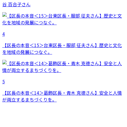
谷 百合子さん
4
【区長の本音＜15＞台東区長・服部 征夫さん】歴史と文化
を地域の発展につなぐ。
5
【区長の本音＜14＞葛飾区長・青木 克德さん】安全と人情
が両立するまちづくりを。