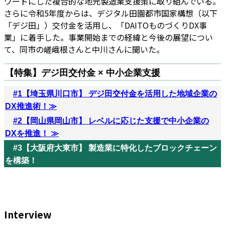
ワードにした複合的な地元製造業支援策に取り組んでいる。
さらに令和5年度からは、デジタル田園都市国家構想（以下
「デジ田」）交付金を活用し、「DAITOものづくりDX事
業」に着手した。事業開始までの経緯と今後の展望につい
て、同市の嵯峨根さんと中川さんに聞いた。
【特集】デジ田交付金 × 中小企業支援
#1【埼玉県川口市】 デジ田交付金を活用した地域企業の
DX推進術！
≫
#2【岡山県岡山市】 レベルに応じた支援で中小企業の
DXを推進！ ≫
#3【大阪府大東市】 製造業に特化したブロックチェーン
を構築！
Interview