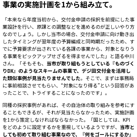
事業の実施計画を1から組み立て。
「本来なら年度当初から、交付金申請の採択を前提にした事
業設計を行い、原課との調整などを進めるのが正しいやり方
なのでしょう。しかし当市の場合、交付金申請に向け動き出
したタイミングが翌年度の予算編成と同時期だったため、す
でに予算要求が出されている各課の事業から、対象となりう
る事業をピックアップせざるを得ませんでした」と語る中川
さん。「そもそも、
当市が取り組もうとしている『ものづく
りDX』のようなスキームの事業で、デジ田交付金を活用し
た類似事例が見当たりませんでした
。そこで、まずは事務局
に事前相談させてもらい、“対象になり得る”という回答があ
ったことで、トライすることになったのです」。
同種の採択事例があれば、その自治体の取り組みを参考にす
ることもできるが、それが見当たらなかったため、実施計画
を1から策定しなければならなかった。「国としては、KPI
をどのように設定するかを重視しているようですが、
当市と
しても初めて取り組む事業なので、『何をゴールにするか』