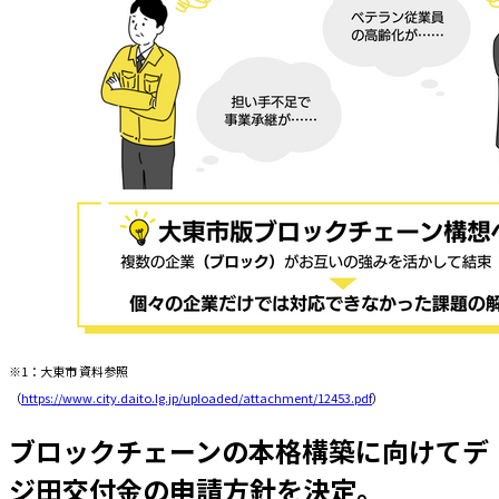
※1：大東市 資料参照
（
https://www.city.daito.lg.jp/uploaded/attachment/12453.pdf
）
ブロックチェーンの本格構築に向けてデ
ジ田交付金の申請方針を決定。