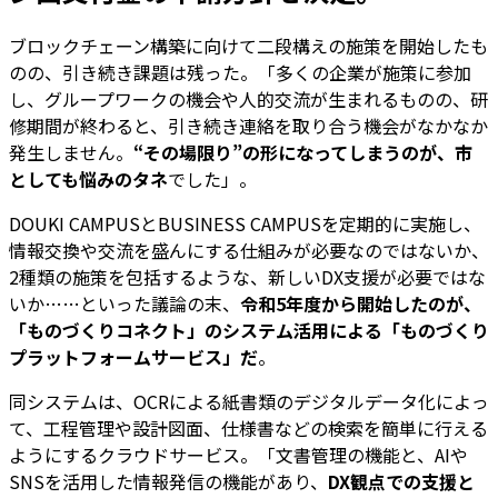
ブロックチェーン構築に向けて二段構えの施策を開始したも
のの、引き続き課題は残った。「多くの企業が施策に参加
し、グループワークの機会や人的交流が生まれるものの、研
修期間が終わると、引き続き連絡を取り合う機会がなかなか
発生しません。
“その場限り”の形になってしまうのが、市
としても悩みのタネ
でした」。
DOUKI CAMPUSとBUSINESS CAMPUSを定期的に実施し、
情報交換や交流を盛んにする仕組みが必要なのではないか、
2種類の施策を包括するような、新しいDX支援が必要ではな
いか……といった議論の末、
令和5年度から開始したのが、
「ものづくりコネクト」のシステム活用による「ものづくり
プラットフォームサービス」だ
。
同システムは、OCRによる紙書類のデジタルデータ化によっ
て、工程管理や設計図面、仕様書などの検索を簡単に行える
ようにするクラウドサービス。「文書管理の機能と、AIや
SNSを活用した情報発信の機能があり、
DX観点での支援と