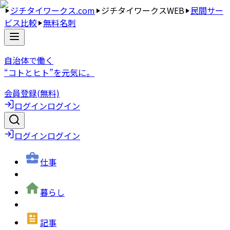
ジチタイワークス.com
ジチタイワークスWEB
民間サー
ビス比較
無料名刺
自治体で働く
“コトとヒト”を元気に。
会員登録(無料)
ログイン
ログイン
ログイン
ログイン
仕事
暮らし
記事