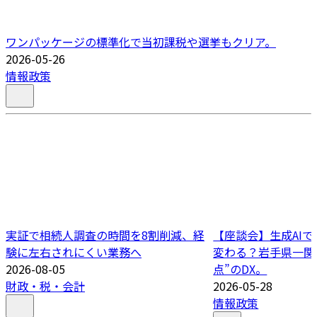
ワンパッケージの標準化で当初課税や選挙もクリア。
2026-05-26
情報政策
実証で相続人調査の時間を8割削減、経
【座談会】生成AI
験に左右されにくい業務へ
変わる？岩手県一関
2026-08-05
点”のDX。
財政・税・会計
2026-05-28
情報政策