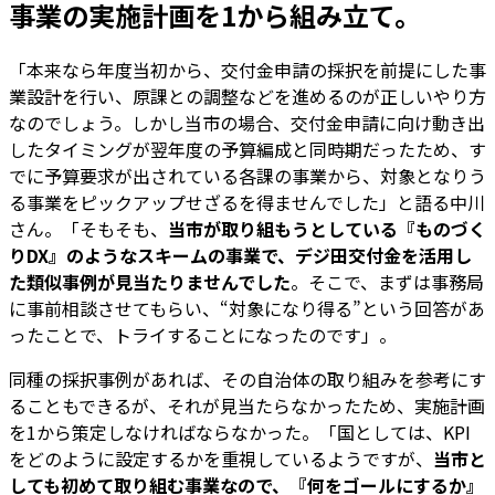
事業の実施計画を1から組み立て。
「本来なら年度当初から、交付金申請の採択を前提にした事
業設計を行い、原課との調整などを進めるのが正しいやり方
なのでしょう。しかし当市の場合、交付金申請に向け動き出
したタイミングが翌年度の予算編成と同時期だったため、す
でに予算要求が出されている各課の事業から、対象となりう
る事業をピックアップせざるを得ませんでした」と語る中川
さん。「そもそも、
当市が取り組もうとしている『ものづく
りDX』のようなスキームの事業で、デジ田交付金を活用し
た類似事例が見当たりませんでした
。そこで、まずは事務局
に事前相談させてもらい、“対象になり得る”という回答があ
ったことで、トライすることになったのです」。
同種の採択事例があれば、その自治体の取り組みを参考にす
ることもできるが、それが見当たらなかったため、実施計画
を1から策定しなければならなかった。「国としては、KPI
をどのように設定するかを重視しているようですが、
当市と
しても初めて取り組む事業なので、『何をゴールにするか』