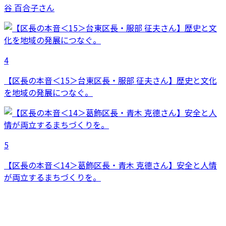
谷 百合子さん
4
【区長の本音＜15＞台東区長・服部 征夫さん】歴史と文化
を地域の発展につなぐ。
5
【区長の本音＜14＞葛飾区長・青木 克德さん】安全と人情
が両立するまちづくりを。