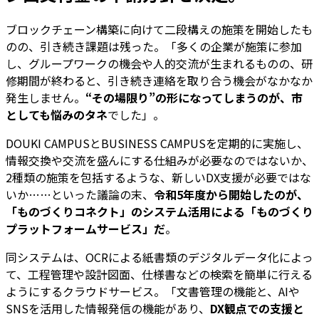
ブロックチェーン構築に向けて二段構えの施策を開始したも
のの、引き続き課題は残った。「多くの企業が施策に参加
し、グループワークの機会や人的交流が生まれるものの、研
修期間が終わると、引き続き連絡を取り合う機会がなかなか
発生しません。
“その場限り”の形になってしまうのが、市
としても悩みのタネ
でした」。
DOUKI CAMPUSとBUSINESS CAMPUSを定期的に実施し、
情報交換や交流を盛んにする仕組みが必要なのではないか、
2種類の施策を包括するような、新しいDX支援が必要ではな
いか……といった議論の末、
令和5年度から開始したのが、
「ものづくりコネクト」のシステム活用による「ものづくり
プラットフォームサービス」だ
。
同システムは、OCRによる紙書類のデジタルデータ化によっ
て、工程管理や設計図面、仕様書などの検索を簡単に行える
ようにするクラウドサービス。「文書管理の機能と、AIや
SNSを活用した情報発信の機能があり、
DX観点での支援と