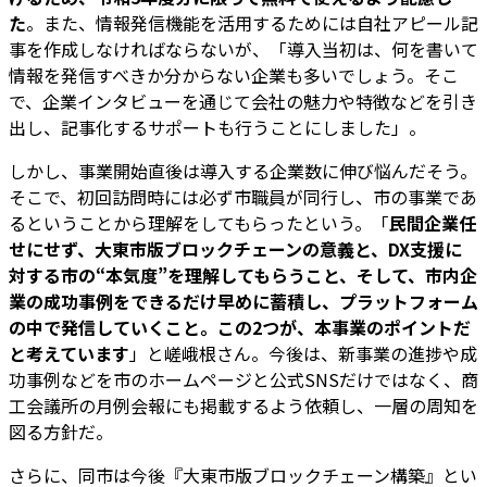
た
。また、情報発信機能を活用するためには自社アピール記
事を作成しなければならないが、「導入当初は、何を書いて
情報を発信すべきか分からない企業も多いでしょう。そこ
で、企業インタビューを通じて会社の魅力や特徴などを引き
出し、記事化するサポートも行うことにしました」。
しかし、事業開始直後は導入する企業数に伸び悩んだそう。
そこで、初回訪問時には必ず市職員が同行し、市の事業であ
るということから理解をしてもらったという。「
民間企業任
せにせず、大東市版ブロックチェーンの意義と、DX支援に
対する市の“本気度”を理解してもらうこと、そして、市内企
業の成功事例をできるだけ早めに蓄積し、プラットフォーム
の中で発信していくこと。この2つが、本事業のポイントだ
と考えています
」と嵯峨根さん。今後は、新事業の進捗や成
功事例などを市のホームページと公式SNSだけではなく、商
工会議所の月例会報にも掲載するよう依頼し、一層の周知を
図る方針だ。
さらに、同市は今後『大東市版ブロックチェーン構築』とい