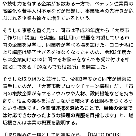
や技術力を有する企業が多数ある一方で、ベテラン従業員の
高齢化や若手人材不足などが影響し、事業継承の先行きが危
ぶまれる企業も徐々に増えているという。
そうした事態を重く見て、同市は平成28年度から「大東市
手作りIoT講座」を実施。自社用IoT機器を内製している市
内の企業を見学し、同業者が学べる場を設けた。コロナ禍に
より講座は終了せざるを得なくなったものの、令和3年度か
らは企業向けのDXに関するお悩みをなんでも受け付ける相
談窓口である「DXなんでも相談所」を開設した。
そうした取り組みと並行して、令和3年度から同市が構築に
着手したのが、「大東市版ブロックチェーン構想」だ。「市
内の複数企業が有するノウハウや人材、設備機能などを持ち
寄り、相互の強みを活かしながら結束する仕組みをつくろう
という構想です。
企業間連携を深めることで、単独の企業で
は対応できなかったような課題の克服を目指します
」と、嵯
峨根さんは事業の概要を説明する。
「取り組みの一環として同年度から、『DAITO DOUKI