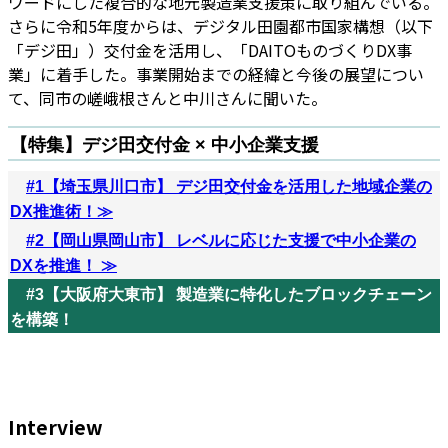
ワードにした複合的な地元製造業支援策に取り組んでいる。
さらに令和5年度からは、デジタル田園都市国家構想（以下
「デジ田」）交付金を活用し、「DAITOものづくりDX事
業」に着手した。事業開始までの経緯と今後の展望につい
て、同市の嵯峨根さんと中川さんに聞いた。
【特集】デジ田交付金 × 中小企業支援
#1【埼玉県川口市】 デジ田交付金を活用した地域企業の
DX推進術！
≫
#2【岡山県岡山市】 レベルに応じた支援で中小企業の
DXを推進！ ≫
#3【大阪府大東市】 製造業に特化したブロックチェーン
を構築！
Interview