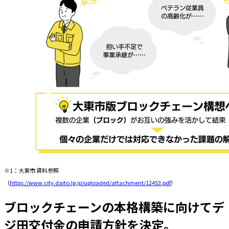
※1：大東市 資料参照
（
https://www.city.daito.lg.jp/uploaded/attachment/12453.pdf
）
ブロックチェーンの本格構築に向けてデ
ジ田交付金の申請方針を決定。