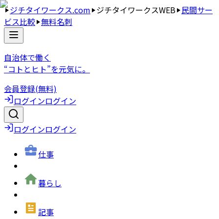
ジチタイワークス.com
ジチタイワークスWEB
民間サー
ビス比較
無料名刺
自治体で働く
“コトとヒト”を元気に。
会員登録(無料)
ログイン
ログイン
ログイン
ログイン
仕事
暮らし
記事