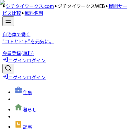
ジチタイワークス.com
ジチタイワークスWEB
民間サー
ビス比較
無料名刺
自治体で働く
“コトとヒト”を元気に。
会員登録(無料)
ログイン
ログイン
ログイン
ログイン
仕事
暮らし
記事