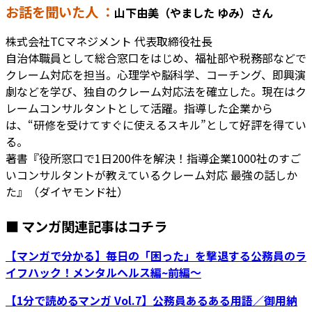
お話を聞いた人 ：
山下由美（やました ゆみ）さん
株式会社TCマネジメント 代表取締役社長
自治体職員として総合窓口をはじめ、福祉部や税務部などで
クレーム対応を担当。心理学や脳科学、コーチング、即興演
劇などを学び、独自のクレーム対応法を確立した。現在はク
レームコンサルタントとして活躍。指導した企業から
は、“研修を受けてすぐに使えるスキル”として好評を得てい
る。
著書『役所窓口で1日200件を解決！指導企業1000社のすご
いコンサルタントが教えているクレーム対応 最強の話しか
た』（ダイヤモンド社）
■ マンガ関連記事はコチラ
【マンガで分かる】毎日の「困った」を撃退する公務員のラ
イフハック！メンタルヘルス編~前編～
【1分で読めるマンガ Vol.7】公務員あるある用語／御用納