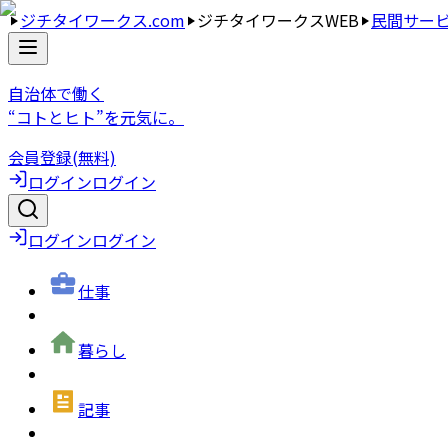
ジチタイワークス.com
ジチタイワークスWEB
民間サー
自治体で働く
“コトとヒト”を元気に。
会員登録(無料)
ログイン
ログイン
ログイン
ログイン
仕事
暮らし
記事