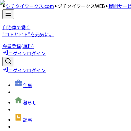
ジチタイワークス.com
ジチタイワークスWEB
民間サー
自治体で働く
“コトとヒト”を元気に。
会員登録(無料)
ログイン
ログイン
ログイン
ログイン
仕事
暮らし
記事