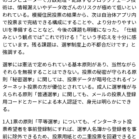
術は、情報漏えいやデータ改ざんのリスクが極めて低いとい
われている。模擬住民投票の結果から、次は自治体アプリ内
で投票まで完結できる構成にすることや、より分かりやすい
UIを準備することなど、今後の課題も明確になった。「仕組
みという観点では“これで行ける！”という手応えを十分に感
じています。残る課題は、選挙制度上の不都合だけです」と
強調する。
選挙には憲法で定められている基本原則があり、当然ながら
それらを無視することはできない。投票の秘密が守られる原
則「秘密選挙」に関しては、投票データが暗号化されるイン
ターネット投票の方が優位とされている。成人に選挙権が与
えられる原則「普通選挙」に関しても、メールの投票人登録
用コードとカードによる本人認証で、身元は明らかにでき
る。
1人1票の原則「平等選挙」についても、インターネット投
票希望者を事前登録制にすれば、選挙人名簿から登録者を事
前に除外できるため、投票用紙との二重投票を回避できると