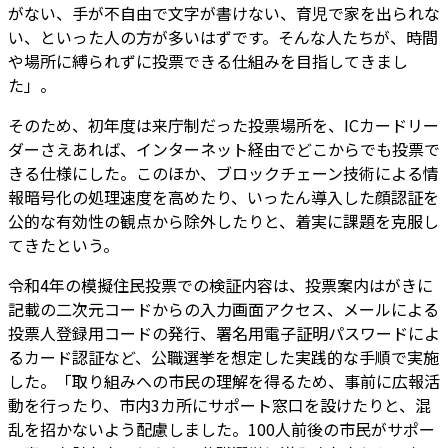
がない、手が不自由で文字が書けない、育児で家を出られな
い、といった人の方が多いはずです。そんな人たちが、時間
や場所に縛られずに投票できる仕組みを目指してきまし
た」。
そのため、初年度は来庁制だった投票場所を、ICカードリー
ダーさえあれば、インターネット経由でどこからでも投票で
きる仕様にした。このほか、ブロックチェーン技術による情
報暗号化の処理速度を高めたり、いったん導入した顔認証を
公的な有効性の観点から除外したりと、着実に課題を克服し
てきたという。
令和4年の模擬住民投票での検証内容は、投票案内はがきに
記載の二次元コードからの入力画面アクセス、メールによる
投票人登録用コードの発行、署名用電子証明パスワードによ
るカード認証など、公職選挙を想定した実践的な手順で実施
した。「取り組みへの市民の理解を得るため、事前に広報活
動を行ったり、市内3カ所にサポート窓口を設けたりと、混
乱を招かないよう配慮しました。100人前後の市民がサポー