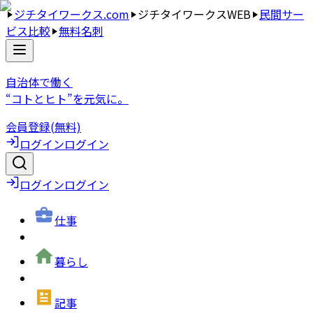
ジチタイワークス.com
ジチタイワークスWEB
民間サー
ビス比較
無料名刺
自治体で働く
“コトとヒト”を元気に。
会員登録(無料)
ログイン
ログイン
ログイン
ログイン
仕事
暮らし
記事