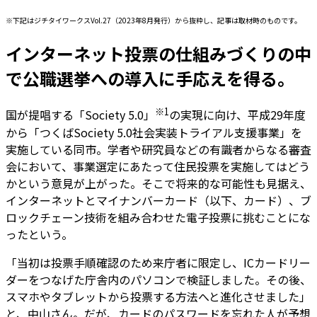
※下記はジチタイワークスVol.27（2023年8月発行）から抜粋し、記事は取材時のものです。
インターネット投票の仕組みづくりの中
で公職選挙への導入に手応えを得る。
※1
国が提唱する「Society 5.0」
の実現に向け、平成29年度
から「つくばSociety 5.0社会実装トライアル支援事業」を
実施している同市。学者や研究員などの有識者からなる審査
会において、事業選定にあたって住民投票を実施してはどう
かという意見が上がった。そこで将来的な可能性も見据え、
インターネットとマイナンバーカード（以下、カード）、ブ
ロックチェーン技術を組み合わせた電子投票に挑むことにな
ったという。
「当初は投票手順確認のため来庁者に限定し、ICカードリー
ダーをつなげた庁舎内のパソコンで検証しました。その後、
スマホやタブレットから投票する方法へと進化させました」
と、中山さん。だが、カードのパスワードを忘れた人が予想