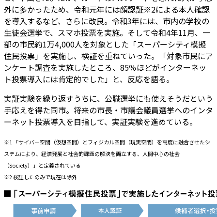
外に多かったため、令和元年には顔認証※2による本人確認
を導入するなど、さらに改良。令和3年には、市内の学校の
生徒会選挙で、スマホ投票を実施。そして令和4年11月、一
部の市民約1万4,000人を対象とした「スーパーシティ模擬
住民投票」を実施し、検証を重ねていった。「対象市民にア
ンケート調査を実施したところ、85％ほどがインターネッ
ト投票導入には肯定的でした」と、反応を語る。
実証実験を繰り返すうちに、公職選挙にも使えそうだという
手応えを得た同市。将来の市長・市議会議員選挙へのインタ
ーネット投票導入を目指して、実証実験を進めている。
※1 「サイバー空間（仮想空間）とフィジカル空間（現実空間）を高度に融合させたシ
ステムにより、経済発展と社会的課題の解決を両立する、人間中心の社会
（Society）」と定義されている
※2 検証したのみで現在は除外